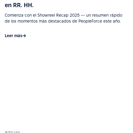
sencillo.”
en RR. HH.
Ver más en G2.com
Comienza con el Showreel Recap 2025 — un resumen rápido
de los momentos más destacados de PeopleForce este año.
“La integración de PeopleForce con otras
Leer más
herramientas de HR es fluida, lo que reduce la
carga de trabajo manual y ayuda a evitar errores.”
Ver más en G2.com
“Implementación sencilla, soporte de alta calidad,
amplia funcionalidad y fácil integración con varios
servicios (Google Calendar, Telegram, Microsoft
Outlook). Un gran plus es la app móvil.”
Ver más en G2.com
“Interfaz fácil de usar, excelente soporte y una muy
buena API y documentación para integraciones.”
Artículo