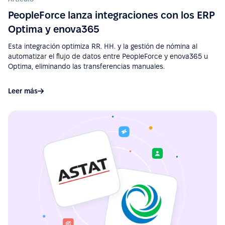
PeopleForce lanza integraciones con los ERP
Ver más en G2.com
Optima y enova365
Esta integración optimiza RR. HH. y la gestión de nómina al
“La integración con Google Calendar es muy útil, es
automatizar el flujo de datos entre PeopleForce y enova365 u
fácil ver las ausencias. La integración con Slack
Optima, eliminando las transferencias manuales.
hace que aprobar solicitudes sea rápido y
sencillo.”
Leer más
Ver más en G2.com
“La integración de PeopleForce con otras
herramientas de HR es fluida, lo que reduce la
carga de trabajo manual y ayuda a evitar errores.”
Ver más en G2.com
“Implementación sencilla, soporte de alta calidad,
amplia funcionalidad y fácil integración con varios