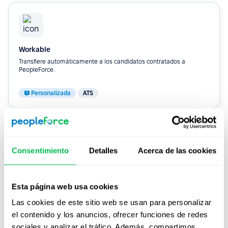
Workable
Transfiere automáticamente a los candidatos contratados a
PeopleForce.
Personalizada
ATS
Ver más integraciones
Consentimiento
Detalles
Acerca de las cookies
Portales de empleo
6
Esta página web usa cookies
Las cookies de este sitio web se usan para personalizar
el contenido y los anuncios, ofrecer funciones de redes
Work.ua
sociales y analizar el tráfico. Además, compartimos