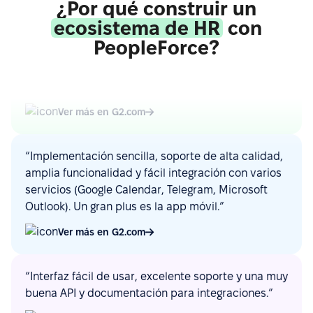
¿Por qué construir un
ecosistema de HR
con
“La integración de PeopleForce con otras
PeopleForce?
herramientas de HR es fluida, lo que reduce la
carga de trabajo manual y ayuda a evitar errores.”
Ver más en G2.com
“Implementación sencilla, soporte de alta calidad,
amplia funcionalidad y fácil integración con varios
servicios (Google Calendar, Telegram, Microsoft
Outlook). Un gran plus es la app móvil.”
Ver más en G2.com
“Interfaz fácil de usar, excelente soporte y una muy
buena API y documentación para integraciones.”
Ver más en G2.com