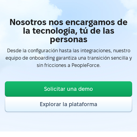
Ver más en G2.com
Nosotros nos encargamos de
“Interfaz fácil de usar, excelente soporte y una muy
la tecnología, tú de las
buena API y documentación para integraciones.”
personas
Ver más en G2.com
Desde la configuración hasta las integraciones, nuestro
equipo de onboarding garantiza una transición sencilla y
“La integración con Google Calendar es muy útil, es
sin fricciones a PeopleForce.
fácil ver las ausencias. La integración con Slack
hace que aprobar solicitudes sea rápido y
sencillo.”
Solicitar una demo
Ver más en G2.com
Explorar la plataforma
“La integración de PeopleForce con otras
herramientas de HR es fluida, lo que reduce la
carga de trabajo manual y ayuda a evitar errores.”