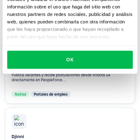
Publica vacantes y recibe postulaciones desde Work.ua
información sobre el uso que haga del sitio web con
directamente en PeopleForce....
nuestros partners de redes sociales, publicidad y análisis
web, quienes pueden combinarla con otra información
Nativa
Portales de empleo
que les haya proporcionado o que hayan recopilado a
partir del uso que haya hecho de sus servicios.
OK
Robota.ua
Publica vacantes y recibe postulaciones desde Robota.ua
directamente en PeopleForce....
Nativa
Portales de empleo
Djinni