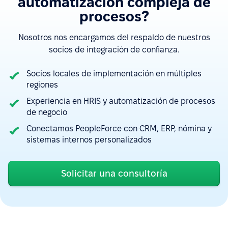
automatización compleja de
procesos?
Nosotros nos encargamos del respaldo de nuestros
socios de integración de confianza.
Socios locales de implementación en múltiples
regiones
Experiencia en HRIS y automatización de procesos
de negocio
Conectamos PeopleForce con CRM, ERP, nómina y
sistemas internos personalizados
“La integración con Google Calendar es muy útil, es
Solicitar una consultoría
fácil ver las ausencias. La integración con Slack
hace que aprobar solicitudes sea rápido y
sencillo.”
Ver más en G2.com