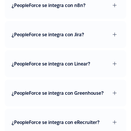
fácil ver las ausencias. La integración con Slack
¿PeopleForce se integra con n8n?
hace que aprobar solicitudes sea rápido y
sencillo.”
Ver más en G2.com
¿PeopleForce se integra con Jira?
“La integración de PeopleForce con otras
herramientas de HR es fluida, lo que reduce la
carga de trabajo manual y ayuda a evitar errores.”
¿PeopleForce se integra con Linear?
Ver más en G2.com
“Implementación sencilla, soporte de alta calidad,
¿PeopleForce se integra con Greenhouse?
amplia funcionalidad y fácil integración con varios
servicios (Google Calendar, Telegram, Microsoft
Outlook). Un gran plus es la app móvil.”
Ver más en G2.com
¿PeopleForce se integra con eRecruiter?