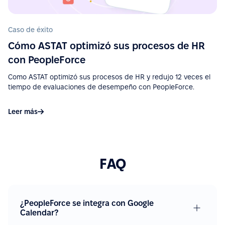
servicios (Google Calendar, Telegram, Microsoft
Outlook). Un gran plus es la app móvil.”
Caso de éxito
Ver más en G2.com
Cómo ASTAT optimizó sus procesos de HR
con PeopleForce
“Interfaz fácil de usar, excelente soporte y una muy
Como ASTAT optimizó sus procesos de HR y redujo 12 veces el
buena API y documentación para integraciones.”
tiempo de evaluaciones de desempeño con PeopleForce.
Ver más en G2.com
Leer más
“La integración con Google Calendar es muy útil, es
fácil ver las ausencias. La integración con Slack
hace que aprobar solicitudes sea rápido y
FAQ
sencillo.”
Ver más en G2.com
¿PeopleForce se integra con Google
Calendar?
“La integración de PeopleForce con otras