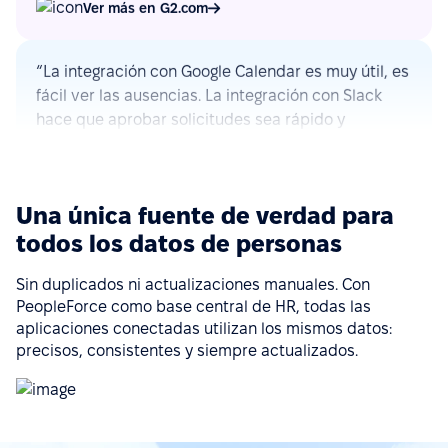
“La integración con Google Calendar es muy útil, es
fácil ver las ausencias. La integración con Slack
hace que aprobar solicitudes sea rápido y
sencillo.”
Ver más en G2.com
Una única fuente de verdad para
“La integración de PeopleForce con otras
herramientas de HR es fluida, lo que reduce la
todos los datos de personas
carga de trabajo manual y ayuda a evitar errores.”
Sin duplicados ni actualizaciones manuales. Con
Ver más en G2.com
PeopleForce como base central de HR, todas las
aplicaciones conectadas utilizan los mismos datos:
precisos, consistentes y siempre actualizados.
“Implementación sencilla, soporte de alta calidad,
amplia funcionalidad y fácil integración con varios
servicios (Google Calendar, Telegram, Microsoft
Outlook). Un gran plus es la app móvil.”