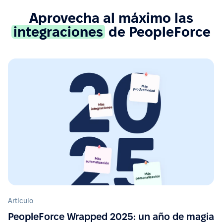
Ver más en G2.com
Aprovecha al máximo las
integraciones
de PeopleForce
“Implementación sencilla, soporte de alta calidad,
amplia funcionalidad y fácil integración con varios
servicios (Google Calendar, Telegram, Microsoft
Outlook). Un gran plus es la app móvil.”
Ver más en G2.com
“Interfaz fácil de usar, excelente soporte y una muy
buena API y documentación para integraciones.”
Ver más en G2.com
“La integración con Google Calendar es muy útil, es
fácil ver las ausencias. La integración con Slack
Artículo
hace que aprobar solicitudes sea rápido y
PeopleForce Wrapped 2025: un año de magia