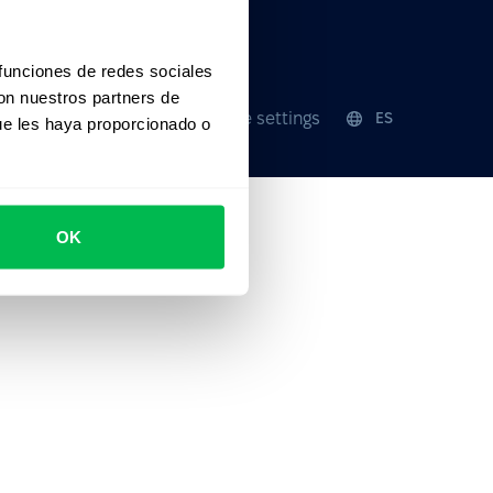
 funciones de redes sociales
con nuestros partners de
Seguridad
Cookie settings
ES
ue les haya proporcionado o
OK