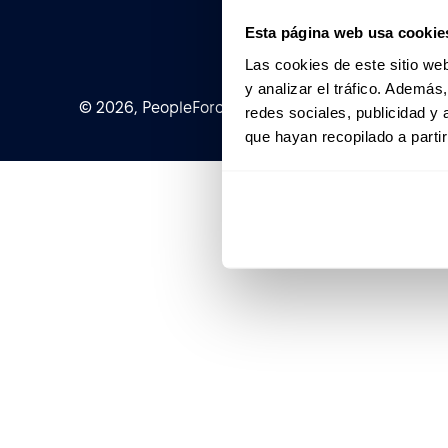
Esta página web usa cookie
Las cookies de este sitio we
y analizar el tráfico. Ademá
© 2026, PeopleForce Ltd. All rights reserved
redes sociales, publicidad y
que hayan recopilado a parti