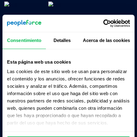
Consentimiento
Detalles
Acerca de las cookies
Esta página web usa cookies
Productos
Sobre nosotros
Las cookies de este sitio web se usan para personalizar
CoreHR
Precios
el contenido y los anuncios, ofrecer funciones de redes
sociales y analizar el tráfico. Además, compartimos
Recruit
Socios
información sobre el uso que haga del sitio web con
nuestros partners de redes sociales, publicidad y análisis
Perform
Integraciónes
web, quienes pueden combinarla con otra información
Desk
Portal de empleo
que les haya proporcionado o que hayan recopilado a
partir del uso que haya hecho de sus servicios.
Pulse
Contacto