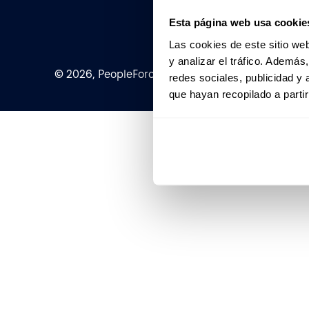
Esta página web usa cookie
Las cookies de este sitio we
y analizar el tráfico. Ademá
© 2026, PeopleForce Ltd. All rights reserved
redes sociales, publicidad y
que hayan recopilado a parti