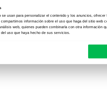
Pulse
Contacto
s
Time
b se usan para personalizar el contenido y los anuncios, ofrecer
s, compartimos información sobre el uso que haga del sitio web 
 análisis web, quienes pueden combinarla con otra información q
r del uso que haya hecho de sus servicios.