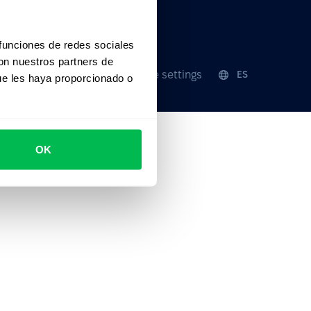
 funciones de redes sociales
con nuestros partners de
Seguridad
Cookie settings
ES
ue les haya proporcionado o
OK