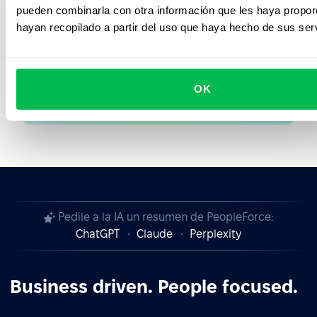
pueden combinarla con otra información que les haya propo
Hazte socio de PeopleForce
hayan recopilado a partir del uso que haya hecho de sus serv
Optimicemos el mundo de los RRHH
OK
Conviértete en nuestro socio
Pedile a la IA un resumen de PeopleForce:
ChatGPT
Claude
Perplexity
Business driven. People focused.