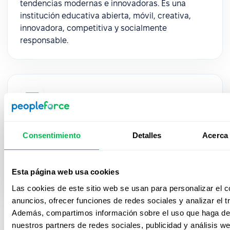
tendencias modernas e innovadoras. Es una
institución educativa abierta, móvil, creativa,
innovadora, competitiva y socialmente
responsable.
Skala
Skala transforma el talento y la cultura en motores
Consentimiento
Detalles
Acerca 
para el crecimiento del negocio, desafiando la
visión tradicional de HR con productos
innovadores, ejecutables y de alto impacto
Esta página web usa cookies
financiero.
Las cookies de este sitio web se usan para personalizar el c
anuncios, ofrecer funciones de redes sociales y analizar el tr
Además, compartimos información sobre el uso que haga del
nuestros partners de redes sociales, publicidad y análisis w