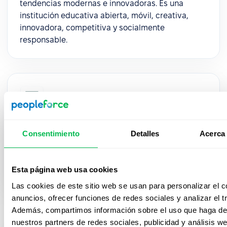
tendencias modernas e innovadoras. Es una
institución educativa abierta, móvil, creativa,
innovadora, competitiva y socialmente
responsable.
Skala
Skala transforma el talento y la cultura en motores
Consentimiento
Detalles
Acerca 
para el crecimiento del negocio, desafiando la
visión tradicional de HR con productos
innovadores, ejecutables y de alto impacto
Esta página web usa cookies
financiero.
Las cookies de este sitio web se usan para personalizar el c
anuncios, ofrecer funciones de redes sociales y analizar el tr
Además, compartimos información sobre el uso que haga del
nuestros partners de redes sociales, publicidad y análisis w