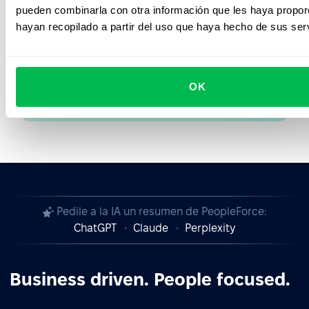
pueden combinarla con otra información que les haya propo
Hazte socio de PeopleForce
hayan recopilado a partir del uso que haya hecho de sus serv
Optimicemos el mundo de los RRHH
OK
Conviértete en nuestro socio
Pedile a la IA un resumen de PeopleForce:
ChatGPT
Claude
Perplexity
Business driven. People focused.