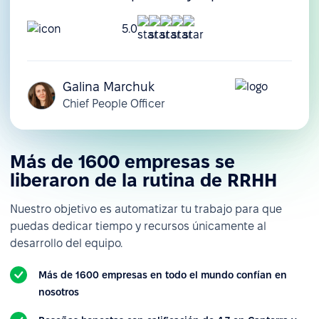
Gestión de tareas
5.0
Gestión de documentos
Plantillas de documentos
Galina Marchuk
Gestión de activos
Chief People Officer
Gestión de
compensaciones
Más de 1600 empresas se
Personalización
liberaron de la rutina de RRHH
Roles y permisos
personalizados
Nuestro objetivo es automatizar tu trabajo para que
Campos de empleado
puedas dedicar tiempo y recursos únicamente al
personalizados
desarrollo del equipo.
Notificaciones y alertas
Más de 1600 empresas en todo el mundo confían en
personalizadas
nosotros
Informes