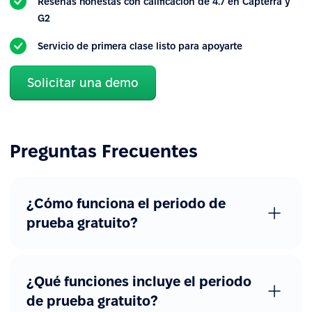
Reseñas honestas con calificación de 4.7 en Capterra y
Importación y exportación
G2
de diferentes datos
Servicio de primera clase listo para apoyarte
Informes y analíticas
Solicitar una demo
Integraciones
incorporadas
Automatización de formularios y flujos de trabajo de RRHH
Preguntas Frecuentes
Formularios básicos
Flujos de trabajo básicos
¿Cómo funciona el periodo de
Flujos de trabajo
avanzados
prueba gratuito?
Formularios adicionales
Formularios personalizados
¿Qué funciones incluye el periodo
con flujos de aprobación
de prueba gratuito?