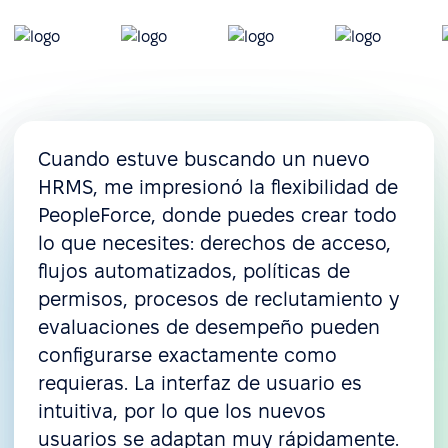
Seguimiento del tiempo
libre
Cronología de permisos
Solicitudes y aprobaciones
de permisos
Cuando estuve buscando un nuevo
Políticas de permisos
HRMS, me impresionó la flexibilidad de
personalizadas
PeopleForce, donde puedes crear todo
Incorporación
lo que necesites: derechos de acceso,
flujos automatizados, políticas de
Preincorporación (Pre-
permisos, procesos de reclutamiento y
boarding)
evaluaciones de desempeño pueden
Onboarding
configurarse exactamente como
Desincorporación
requieras. La interfaz de usuario es
intuitiva, por lo que los nuevos
Gestión de recursos y operaciones
usuarios se adaptan muy rápidamente.