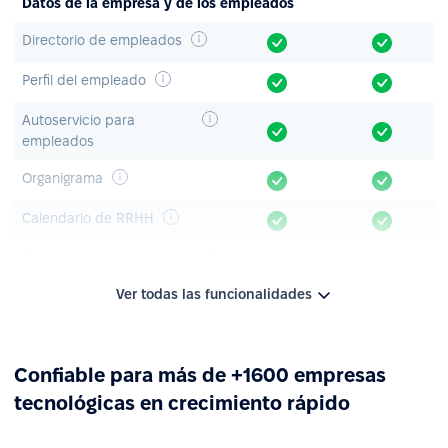
Datos de la empresa y de los empleados
Directorio de empleados
Perfil del empleado
Autoservicio para
empleados
Organigrama
Calendario de RRHH
Feed de noticias de la
empresa
Ver todas las funcionalidades
Anuncios y encuestas
Base de conocimientos
Confiable para más de +1600 empresas
Aplicación móvil
tecnológicas en crecimiento rápido
Gestión de permisos