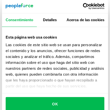
empleo están disponibles ahora para realizar
publicaciones múltiples en la plataforma?
Establece fechas de vencimiento claras para la solicitud
Consentimiento
Detalles
Acerca de las cookies
de formulario y un tipo de destinatario, lo que garantiza
que el gerente responsable reciba una notificación
Esta página web usa cookies
cuando comience el flujo de trabajo y un recordatorio
antes de la fecha límite.
Las cookies de este sitio web se usan para personalizar
el contenido y los anuncios, ofrecer funciones de redes
Cuando se active el pedido de formulario y se asigne a
sociales y analizar el tráfico. Además, compartimos
cada gerente, recibirán un correo electrónico y una
información sobre el uso que haga del sitio web con
notificación en la aplicación. Una vez enviadas, las
nuestros partners de redes sociales, publicidad y análisis
actualizaciones de bonificaciones aparecerán
web, quienes pueden combinarla con otra información
automáticamente en la pestaña Compensación de un
que les haya proporcionado o que hayan recopilado a
perfil de empleado y en el informe de nómina mensual
partir del uso que haya hecho de sus servicios.
como compensación adicional. Para mayor comodidad,
esas actualizaciones también se pueden exportar como
un archivo Excel o CSV.
OK