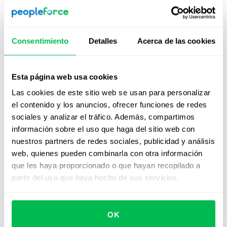
empleo están disponibles ahora para realizar
publicaciones múltiples en la plataforma?
Establece fechas de vencimiento claras para la solicitud
Consentimiento
Detalles
Acerca de las cookies
de formulario y un tipo de destinatario, lo que garantiza
que el gerente responsable reciba una notificación
Esta página web usa cookies
cuando comience el flujo de trabajo y un recordatorio
antes de la fecha límite.
Las cookies de este sitio web se usan para personalizar
el contenido y los anuncios, ofrecer funciones de redes
Cuando se active el pedido de formulario y se asigne a
sociales y analizar el tráfico. Además, compartimos
cada gerente, recibirán un correo electrónico y una
información sobre el uso que haga del sitio web con
notificación en la aplicación. Una vez enviadas, las
nuestros partners de redes sociales, publicidad y análisis
actualizaciones de bonificaciones aparecerán
web, quienes pueden combinarla con otra información
automáticamente en la pestaña Compensación de un
que les haya proporcionado o que hayan recopilado a
perfil de empleado y en el informe de nómina mensual
partir del uso que haya hecho de sus servicios.
como compensación adicional. Para mayor comodidad,
esas actualizaciones también se pueden exportar como
un archivo Excel o CSV.
OK