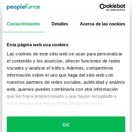
empleo están disponibles ahora para realizar
publicaciones múltiples en la plataforma?
Establece fechas de vencimiento claras para la solicitud
Consentimiento
Detalles
Acerca de las cookies
de formulario y un tipo de destinatario, lo que garantiza
que el gerente responsable reciba una notificación
Esta página web usa cookies
cuando comience el flujo de trabajo y un recordatorio
antes de la fecha límite.
Las cookies de este sitio web se usan para personalizar
el contenido y los anuncios, ofrecer funciones de redes
Cuando se active el pedido de formulario y se asigne a
sociales y analizar el tráfico. Además, compartimos
cada gerente, recibirán un correo electrónico y una
información sobre el uso que haga del sitio web con
notificación en la aplicación. Una vez enviadas, las
nuestros partners de redes sociales, publicidad y análisis
actualizaciones de bonificaciones aparecerán
web, quienes pueden combinarla con otra información
automáticamente en la pestaña Compensación de un
que les haya proporcionado o que hayan recopilado a
perfil de empleado y en el informe de nómina mensual
partir del uso que haya hecho de sus servicios.
como compensación adicional. Para mayor comodidad,
esas actualizaciones también se pueden exportar como
un archivo Excel o CSV.
OK