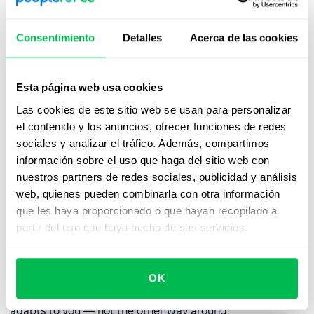
🧾 Formularios personalizados para solicitud de
Consentimiento
Detalles
Acerca de las cookies
vacantes
Need a tailored vacancy approval flow? You’ve got it.
Esta página web usa cookies
With our new
custom vacancy request forms
, hiring
teams can:
Las cookies de este sitio web se usan para personalizar
el contenido y los anuncios, ofrecer funciones de redes
Create fully personalized requisition forms with any
sociales y analizar el tráfico. Además, compartimos
field they need
información sobre el uso que haga del sitio web con
nuestros partners de redes sociales, publicidad y análisis
Use both predefined system fields (like job title,
web, quienes pueden combinarla con otra información
department) and custom fields (salary range, tech
que les haya proporcionado o que hayan recopilado a
stack, red flags, experience level)
partir del uso que haya hecho de sus servicios.
Design approval workflows that reflect real-life org
processes
OK
Whether you're hiring engineers or retail staff, this feature
adapts to you — not the other way around.