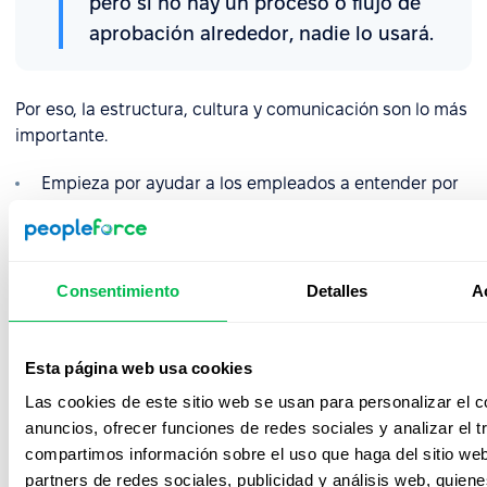
pero si no hay un proceso o flujo de
aprobación alrededor, nadie lo usará.
Por eso, la estructura, cultura y comunicación son lo más
importante.
Empieza por ayudar a los empleados a entender por
qué mantener actualizados sus registros es clave
(nómina, beneficios, cumplimiento, movilidad interna).
Define un proceso visible y repetible para cómo
Consentimiento
Detalles
A
deben enviarse las solicitudes, quién las aprueba y
qué sucede después. Documenta esto en un artículo
de la
Base de Conocimiento
dentro de PeopleForce,
Esta página web usa cookies
para que los empleados siempre sepan dónde buscar
Las cookies de este sitio web se usan para personalizar el c
y cómo seguir el proceso.
anuncios, ofrecer funciones de redes sociales y analizar el t
Crea formularios solo cuando haya un patrón claro, no
compartimos información sobre el uso que haga del sitio we
para casos aislados
partners de redes sociales, publicidad y análisis web, quie