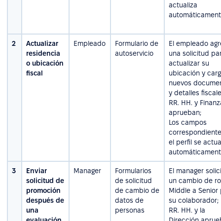
actualiza
automáticament
2
Actualizar
Empleado
Formulario de
El empleado agr
residencia
autoservicio
una solicitud pa
o ubicación
actualizar su
fiscal
ubicación y car
nuevos docume
y detalles fiscale
RR. HH. y Finanz
aprueban;
Los campos
correspondiente
el perfil se actu
automáticament
3
Enviar
Manager
Formularios
El manager solic
solicitud de
de solicitud
un cambio de ro
promoción
de cambio de
Middle a Senior
después de
datos de
su colaborador;
una
personas
RR. HH. y la
evaluación
Dirección aprue