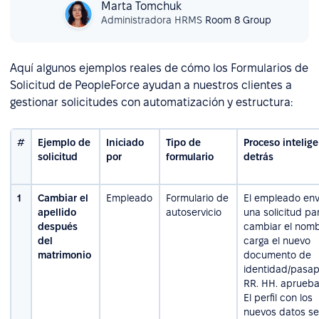
Marta Tomchuk
Administradora HRMS
Room 8 Group
Aquí algunos ejemplos reales de cómo los Formularios de
Solicitud de PeopleForce ayudan a nuestros clientes a
gestionar solicitudes con automatización y estructura:
#
Ejemplo de
Iniciado
Tipo de
Proceso intelig
solicitud
por
formulario
detrás
1
Cambiar el
Empleado
Formulario de
El empleado env
apellido
autoservicio
una solicitud pa
después
cambiar el nomb
del
carga el nuevo
matrimonio
documento de
identidad/pasap
RR. HH. aprueba
El perfil con los
nuevos datos se