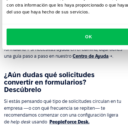
con otra información que les haya proporcionado o que hayan
Lo más importante:
empieza simple
. Unos pocos
del uso que haya hecho de sus servicios.
formularios bien diseñados y de alta frecuencia son
más efectivos que una docena que nadie usa.
Puedes comenzar ahora mismo en
Configuración →
OK
Formularios
dentro de PeopleForce y crear tu primer
formulario. Y si necesitas ayuda en el camino, aquí tienes
una guía paso a paso en nuestro
Centro de Ayuda
→.
¿Aún dudas qué solicitudes
convertir en formularios?
Descúbrelo
Si estás pensando qué tipo de solicitudes circulan en tu
empresa —o con qué frecuencia se repiten— te
recomendamos comenzar con una configuración ligera
de
help desk
usando
PeopleForce Desk.