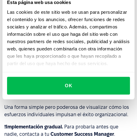
Esta página web usa cookies
Las cookies de este sitio web se usan para personalizar
el contenido y los anuncios, ofrecer funciones de redes
🎯👤
Vista de personas en Objetivos
sociales y analizar el tráfico. Además, compartimos
Sigue el impacto individual de cada colaborador
información sobre el uso que haga del sitio web con
nuestros partners de redes sociales, publicidad y análisis
La nueva pestaña
People
en Objetivos ofrece a los
web, quienes pueden combinarla con otra información
gerentes y HR. una visión detallada de la contribución de
que les haya proporcionado o que hayan recopilado a
cada empleado a los objetivos compartidos.
partir del uso que haya hecho de sus servicios.
Visualiza el progreso en los objetivos de la empresa, el
equipo y los personales — junto con datos agregados
OK
como la distribución de estados y el nivel general de
cumplimiento.
Una forma simple pero poderosa de visualizar cómo los
esfuerzos individuales impulsan el éxito organizacional.
❗
Implementación gradual.
Para probarla antes que
nadie, contacta a tu
Customer Success Manager
.