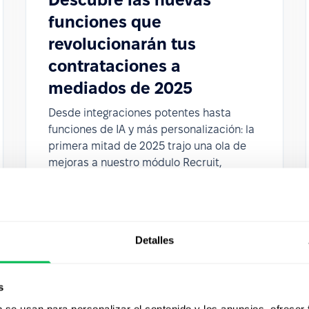
funciones que
revolucionarán tus
contrataciones a
mediados de 2025
Desde integraciones potentes hasta
funciones de IA y más personalización: la
primera mitad de 2025 trajo una ola de
mejoras a nuestro módulo Recruit,
haciendo que el proceso de contratación
sea más conectado, inteligente y
escalable para los equipos de RRHH
modernos que usan PeopleForce.
Detalles
s
b se usan para personalizar el contenido y los anuncios, ofrecer