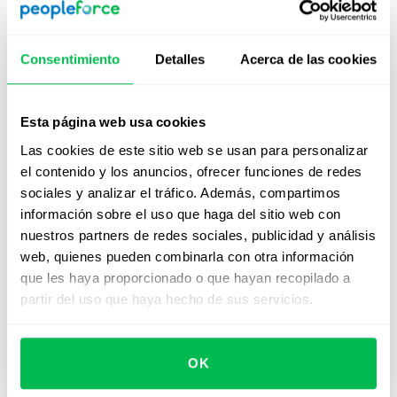
hoy!
Consentimiento
Detalles
Acerca de las cookies
Explora las funciones de multiposting y nuestro
ATS.
Esta página web usa cookies
Solicita una demo
Las cookies de este sitio web se usan para personalizar
el contenido y los anuncios, ofrecer funciones de redes
sociales y analizar el tráfico. Además, compartimos
información sobre el uso que haga del sitio web con
nuestros partners de redes sociales, publicidad y análisis
¿Cómo publicar múltiples
web, quienes pueden combinarla con otra información
vacantes en LinkedIn?
que les haya proporcionado o que hayan recopilado a
partir del uso que haya hecho de sus servicios.
Una de las solicitudes más comunes que encontró
nuestro equipo durante el desarrollo de la integración
fue la publicación en LinkedIn. Echemos un vistazo más
OK
de cerca a cómo ahora puedes publicar trabajos allí.