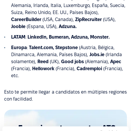
Alemania, Irlanda, Italia, Luxemburgo, España, Suecia,
Suiza, Reino Unido, EE. UU., Países Bajos),
CareerBuilder
(USA, Canada),
ZipRecruiter
(USA),
Jooble
(Espana, USA),
Adzuna.
LATAM
:
LinkedIn, Bumeran, Adzuna, Monster.
Europa
:
Talent.com, Stepstone
(Austria, Bélgica,
Dinamarca, Alemania, Países Bajos),
Jobs.ie
(Irlanda
solamente),
Reed
(UK),
Good jobs
(Alemania),
Apec
(Francia),
Hellowork
(Francia),
Cadremploi
(Francia),
etc.
Esto te permite llegar a candidatos en múltiples regiones
con facilidad.
¡Experimenta nuestro ATS