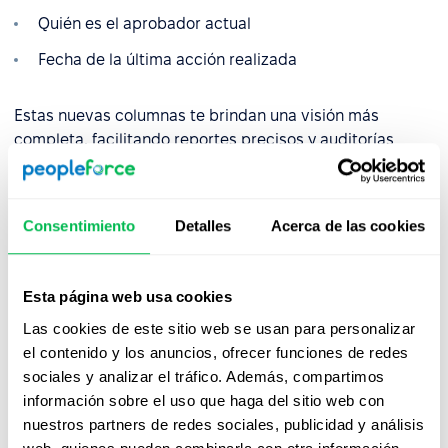
Quién es el aprobador actual
Fecha de la última acción realizada
Estas nuevas columnas te brindan una visión más
completa, facilitando reportes precisos y auditorías
sencillas. ¡Optimiza tu gestión con datos claros y al
alcance de un clic!
Consentimiento
Detalles
Acerca de las cookies
Esta página web usa cookies
Las cookies de este sitio web se usan para personalizar
el contenido y los anuncios, ofrecer funciones de redes
sociales y analizar el tráfico. Además, compartimos
información sobre el uso que haga del sitio web con
🎤
Notas por voz: menos teclado, más agilidad
nuestros partners de redes sociales, publicidad y análisis
¿No tienes tiempo de escribir? Usa el reconocimiento de