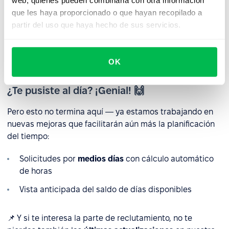
web, quienes pueden combinarla con otra información
voz para completar notas o comentarios al solicitar una
que les haya proporcionado o que hayan recopilado a
ausencia.
partir del uso que haya hecho de sus servicios.
Rápido, práctico y perfecto para equipos que trabajan
en movimiento.
OK
¿Te pusiste al día? ¡Genial! 🙌
Pero esto no termina aquí — ya estamos trabajando en
nuevas mejoras que facilitarán aún más la planificación
del tiempo:
Solicitudes por
medios días
con cálculo automático
de horas
Vista anticipada del saldo de días disponibles
📌 Y si te interesa la parte de reclutamiento, no te