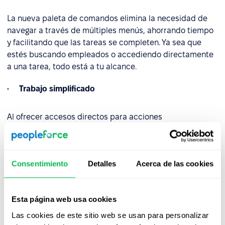
La nueva paleta de comandos elimina la necesidad de
navegar a través de múltiples menús, ahorrando tiempo
y facilitando que las tareas se completen. Ya sea que
estés buscando empleados o accediendo directamente
a una tarea, todo está a tu alcance.
Trabajo simplificado
Al ofrecer accesos directos para acciones
frecuentemente usadas y mantener el historial de
búsqueda para un acceso rápido, la nueva paleta te
ayuda a mantenerte en flujo sin necesidad de recordar
Consentimiento
Detalles
Acerca de las cookies
dónde se encuentran las cosas. La experiencia de
búsqueda es más intuitiva, permitiéndote centrarte en
tu trabajo en lugar de perder tiempo buscando
Esta página web usa cookies
herramientas.
Las cookies de este sitio web se usan para personalizar
Esperamos que encuentres útiles estas actualizaciones,