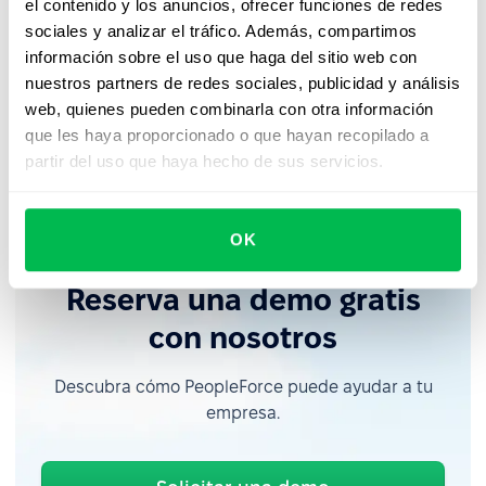
el contenido y los anuncios, ofrecer funciones de redes
haciendo tu experiencia con PeopleForce más rápida,
sociales y analizar el tráfico. Además, compartimos
intuitiva y sin interrupciones. Aunque los cambios en la
información sobre el uso que haga del sitio web con
barra de búsqueda ya están disponibles, la nueva barra
nuestros partners de redes sociales, publicidad y análisis
lateral se lanzará a principios de enero—¡mantente
web, quienes pueden combinarla con otra información
atento! Mientras tanto, animamos tu retroalimentación
que les haya proporcionado o que hayan recopilado a
mientras implementamos estos cambios. No dudes en
partir del uso que haya hecho de sus servicios.
contactar a tu gestor de soporte.
OK
Reserva una demo gratis
con nosotros
Descubra cómo PeopleForce puede ayudar a tu
empresa.