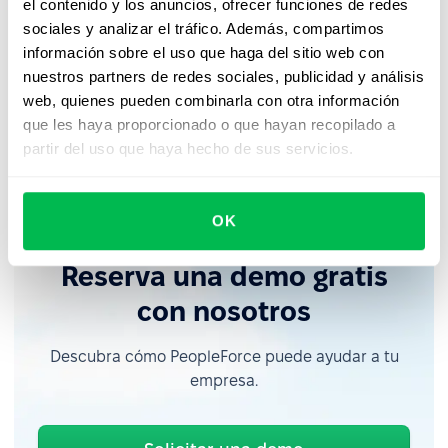
el contenido y los anuncios, ofrecer funciones de redes
haciendo tu experiencia con PeopleForce más rápida,
sociales y analizar el tráfico. Además, compartimos
intuitiva y sin interrupciones. Aunque los cambios en la
información sobre el uso que haga del sitio web con
barra de búsqueda ya están disponibles, la nueva barra
nuestros partners de redes sociales, publicidad y análisis
lateral se lanzará a principios de enero—¡mantente
web, quienes pueden combinarla con otra información
atento! Mientras tanto, animamos tu retroalimentación
que les haya proporcionado o que hayan recopilado a
mientras implementamos estos cambios. No dudes en
partir del uso que haya hecho de sus servicios.
contactar a tu gestor de soporte.
OK
Reserva una demo gratis
con nosotros
Descubra cómo PeopleForce puede ayudar a tu
empresa.