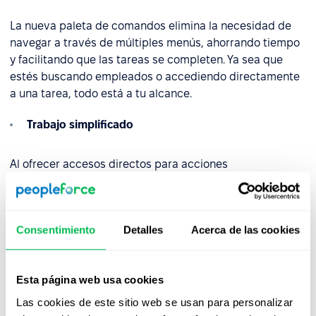
La nueva paleta de comandos elimina la necesidad de
navegar a través de múltiples menús, ahorrando tiempo
y facilitando que las tareas se completen. Ya sea que
estés buscando empleados o accediendo directamente
a una tarea, todo está a tu alcance.
Trabajo simplificado
Al ofrecer accesos directos para acciones
frecuentemente usadas y mantener el historial de
búsqueda para un acceso rápido, la nueva paleta te
ayuda a mantenerte en flujo sin necesidad de recordar
Consentimiento
Detalles
Acerca de las cookies
dónde se encuentran las cosas. La experiencia de
búsqueda es más intuitiva, permitiéndote centrarte en
tu trabajo en lugar de perder tiempo buscando
Esta página web usa cookies
herramientas.
Las cookies de este sitio web se usan para personalizar
Esperamos que encuentres útiles estas actualizaciones,