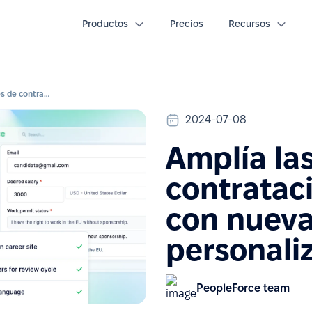
Productos
Precios
Recursos
Amplía las posibilidades de contratación y desempeño con nuevas funciones personalizadas
2024-07-08
Amplía las
contratac
con nueva
personali
PeopleForce team