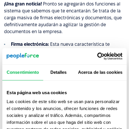
¡Una gran noticia!
Pronto se agregarán dos funciones al
sistema que sabemos que te encantarán. Se trata de la
carga masiva de firmas electrónicas y documentos, que
definitivamente ayudarán a agilizar la gestión de
documentos en la empresa.
Firma electrónica:
Esta nueva característica te
permitirá transformar completamente el proceso de
firma de documentos, brindando más libertad y
rapidez en la toma de decisiones y aprobaciones de
procesos. Carga documentos mediante carga masiva
Consentimiento
Detalles
Acerca de las cookies
y solicita firmas de los empleados de manera rápida,
eficiente y conveniente.
Esta página web usa cookies
Carga masiva de documentos:
el gerente de recursos
Las cookies de este sitio web se usan para personalizar
humanos podrá cargar uno o varios documentos para
el contenido y los anuncios, ofrecer funciones de redes
varios empleados directamente en sus carpetas. Esto
sociales y analizar el tráfico. Además, compartimos
es perfecto para documentos como recibos de
información sobre el uso que haga del sitio web con
nómina, contratos y cartas de oferta, donde solo