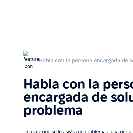
Habla con la persona encargada de s
Habla con la per
encargada de solu
problema
Una vez que se le asigna un problema a una person