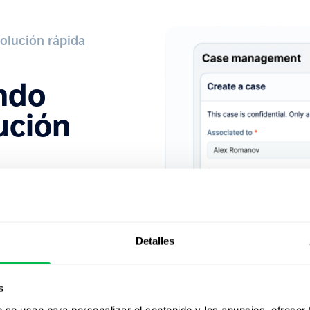
olución rápida
ndo
ución
ápido, describir el problema
 los problemas de forma más
as.
Detalles
s
b se usan para personalizar el contenido y los anuncios, ofrecer