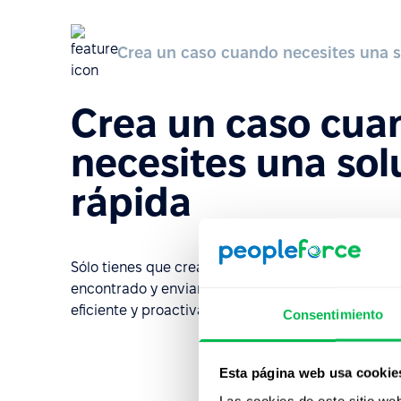
Crea un caso cuando necesites una s
Crea un caso cua
necesites una sol
rápida
Sólo tienes que crear un caso a través del menú r
encontrado y enviarlo. Esto te permitirá resolver
eficiente y proactiva así como recopilar estadístic
Consentimiento
Esta página web usa cookie
Las cookies de este sitio we