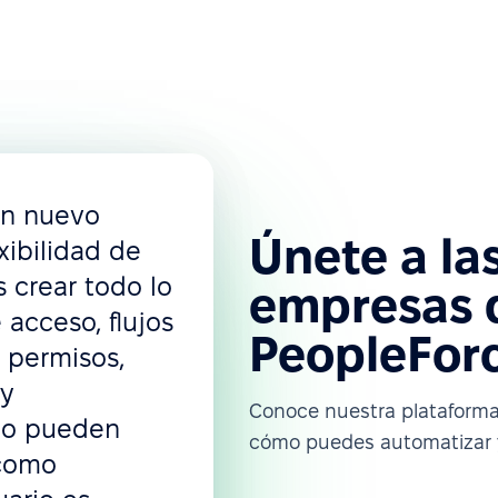
un nuevo
Únete a la
xibilidad de
 crear todo lo
empresas q
acceso, flujos
PeopleFor
 permisos,
 y
Conoce nuestra plataform
ño pueden
cómo puedes automatizar y
 como