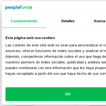
Impulsa el desempeño, alinea objetivos.
Consentimiento
Detalles
Acerca 
Haz seguimiento de OKR y KPI, realiza evaluaciones 360
tus 1:1 en impacto, todo en un solo lugar.
Más información
Esta página web usa cookies
Las cookies de este sitio web se usan para personalizar el c
anuncios, ofrecer funciones de redes sociales y analizar el tr
Recruit
Además, compartimos información sobre el uso que haga del
nuestros partners de redes sociales, publicidad y análisis w
pueden combinarla con otra información que les haya propo
hayan recopilado a partir del uso que haya hecho de sus serv
OK