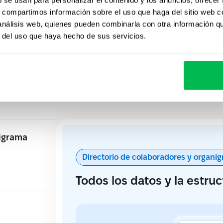
er RRHH en orden to
s, compartimos información sobre el uso que haga del sitio web 
 análisis web, quienes pueden combinarla con otra información q
días
r del uso que haya hecho de sus servicios.
ding hasta las aprobaciones diarias, PeopleForce te a
na base de RRHH clara, automatizada y fácil de adopta
nigrama
Directorio de colaboradores y organi
Todos los datos y la estruc