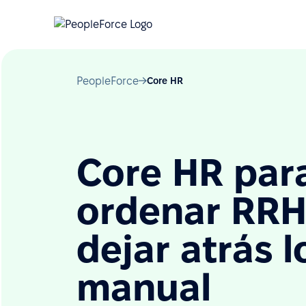
PeopleForce
Core HR
Core HR par
ordenar RRH
dejar atrás l
manual