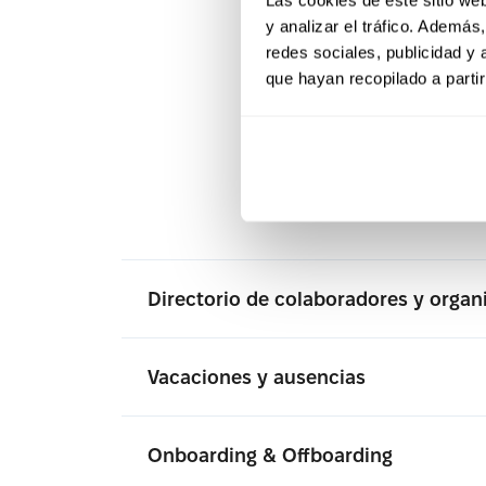
manten
y analizar el tráfico. Ademá
redes sociales, publicidad y
que hayan recopilado a parti
Desde el onboar
u
Directorio de colaboradores y orga
Vacaciones y ausencias
Onboarding & Offboarding