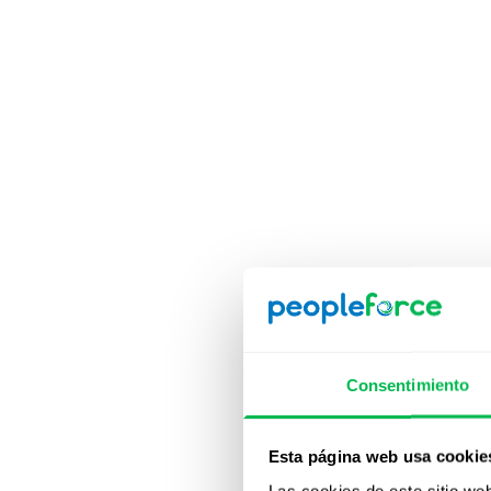
Consentimiento
Esta página web usa cookie
Fu
Las cookies de este sitio we