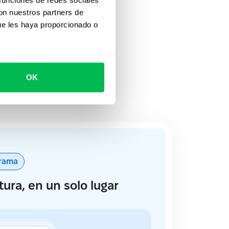
dos los
con nuestros partners de
ue les haya proporcionado o
yuda a construir
OK
r.
grama
tura, en un solo lugar