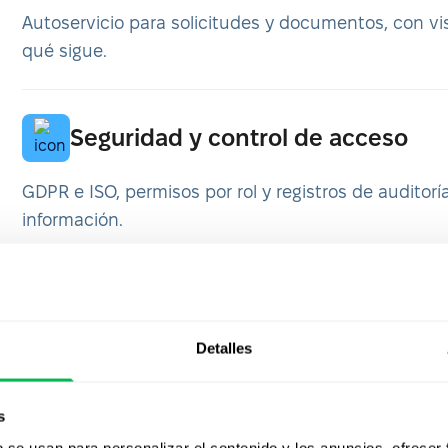
Autoservicio para solicitudes y documentos, con vis
qué sigue.
Seguridad y control de acceso
GDPR e ISO, permisos por rol y registros de auditorí
información.
Detalles
s
nciones de Core HR p
b se usan para personalizar el contenido y los anuncios, ofrecer