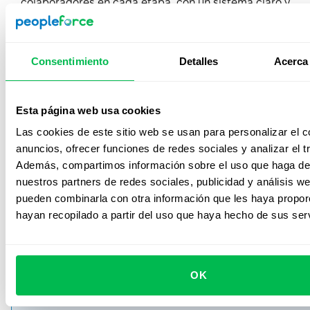
colaboradores en cada etapa, con un sistema claro y
fácil de usar.
Consentimiento
Detalles
Acerca 
Perform
Esta página web usa cookies
Las cookies de este sitio web se usan para personalizar el c
anuncios, ofrecer funciones de redes sociales y analizar el tr
Impulsa el desempeño, alinea objetivos.
Además, compartimos información sobre el uso que haga del
Haz seguimiento de OKR y KPI, realiza evaluaciones 360
nuestros partners de redes sociales, publicidad y análisis w
tus 1:1 en impacto, todo en un solo lugar.
pueden combinarla con otra información que les haya propo
Más información
hayan recopilado a partir del uso que haya hecho de sus serv
Recruit
OK