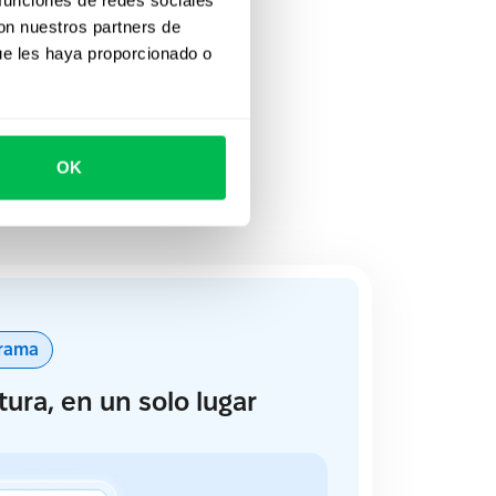
dos los
con nuestros partners de
ue les haya proporcionado o
yuda a construir
OK
r.
grama
tura, en un solo lugar