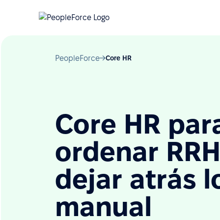
PeopleForce
Core HR
Core HR par
ordenar RRH
dejar atrás l
manual