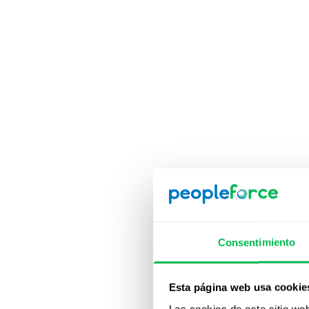
Consentimiento
Esta página web usa cookie
Fu
Las cookies de este sitio we