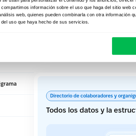
er RRHH en orden to
s, compartimos información sobre el uso que haga del sitio web 
 análisis web, quienes pueden combinarla con otra información q
días
r del uso que haya hecho de sus servicios.
ding hasta las aprobaciones diarias, PeopleForce te a
na base de RRHH clara, automatizada y fácil de adopta
nigrama
Directorio de colaboradores y organi
Todos los datos y la estruc