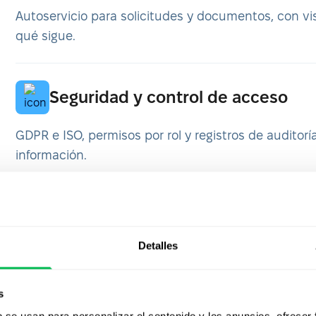
Autoservicio para solicitudes y documentos, con vis
qué sigue.
Seguridad y control de acceso
GDPR e ISO, permisos por rol y registros de auditorí
información.
Detalles
s
nciones de Core HR p
b se usan para personalizar el contenido y los anuncios, ofrecer