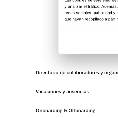
manten
y analizar el tráfico. Ademá
redes sociales, publicidad y
que hayan recopilado a parti
Desde el onboar
u
Directorio de colaboradores y orga
Vacaciones y ausencias
Onboarding & Offboarding