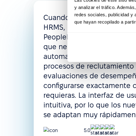
y analizar el tráfico. Ademá
redes sociales, publicidad y
Cuando estuve buscando 
que hayan recopilado a parti
HRMS, me impresionó la fle
PeopleForce, donde puedes
que necesites: derechos de 
automatizados, políticas de
procesos de reclutamiento
evaluaciones de desempe
configurarse exactamente
requieras. La interfaz de us
intuitiva, por lo que los nu
se adaptan muy rápidamen
5.0