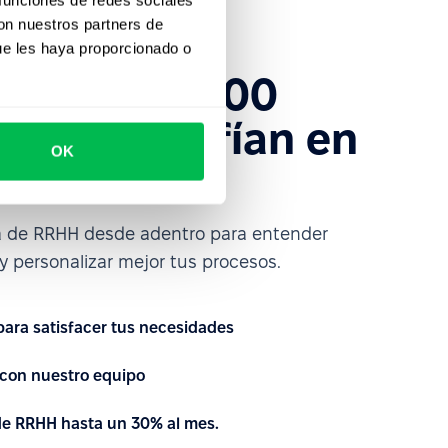
con nuestros partners de
ue les haya proporcionado o
s más de 1600
ue ya confían en
OK
ce
a de RRHH desde adentro para entender
 personalizar mejor tus procesos.
 para satisfacer tus necesidades
con nuestro equipo
 de RRHH hasta un 30% al mes.