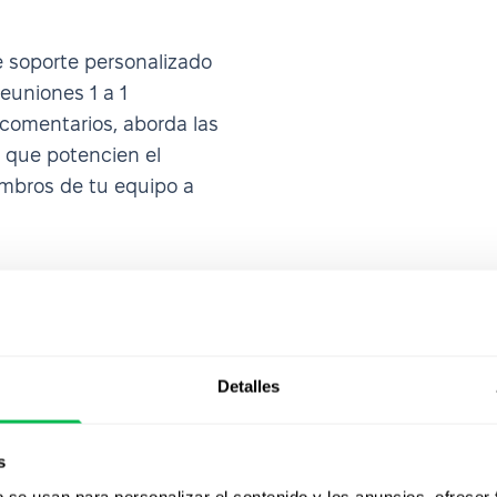
e soporte personalizado
euniones 1 a 1
 comentarios, aborda las
s que potencien el
embros de tu equipo a
Detalles
s
b se usan para personalizar el contenido y los anuncios, ofrecer