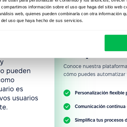
s, compartimos información sobre el uso que haga del sitio web 
 análisis web, quienes pueden combinarla con otra información q
un nuevo
r del uso que haya hecho de sus servicios.
Únete a la
xibilidad de
 crear todo lo
empresas q
acceso, flujos
PeopleFor
 permisos,
 y
Conoce nuestra plataform
ño pueden
cómo puedes automatizar y
 como
uario es
Personalización flexible
evos usuarios
te.
Comunicación continua 
Simplifica tus procesos