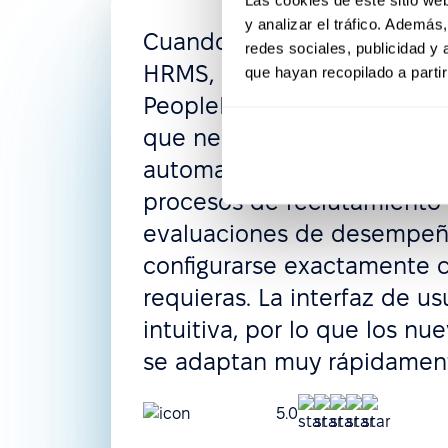
y analizar el tráfico. Ademá
Cuando estuve buscando 
redes sociales, publicidad y
HRMS, me impresionó la fle
que hayan recopilado a parti
PeopleForce, donde puedes
que necesites: derechos de 
automatizados, políticas de
procesos de reclutamiento
evaluaciones de desempe
configurarse exactamente
requieras. La interfaz de us
intuitiva, por lo que los nu
se adaptan muy rápidamen
5.0