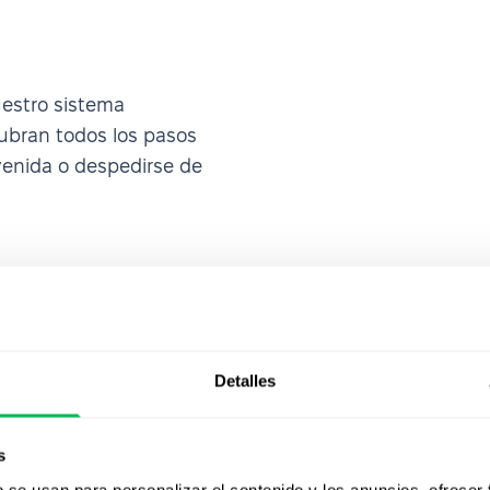
uestro sistema
ubran todos los pasos
venida o despedirse de
Detalles
s
b se usan para personalizar el contenido y los anuncios, ofrecer