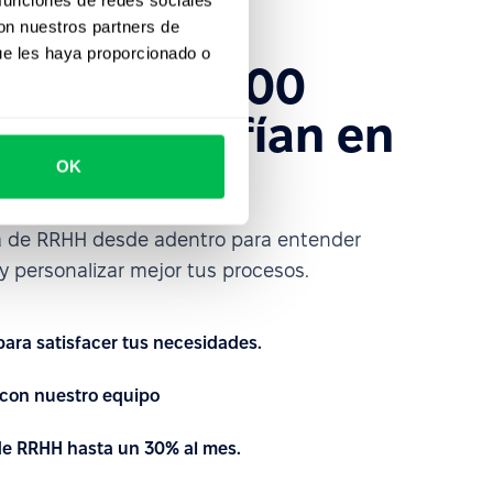
con nuestros partners de
ue les haya proporcionado o
s más de 1600
ue ya confían en
ce
OK
a de RRHH desde adentro para entender
 personalizar mejor tus procesos.
 para satisfacer tus necesidades.
con nuestro equipo
 de RRHH hasta un 30% al mes.