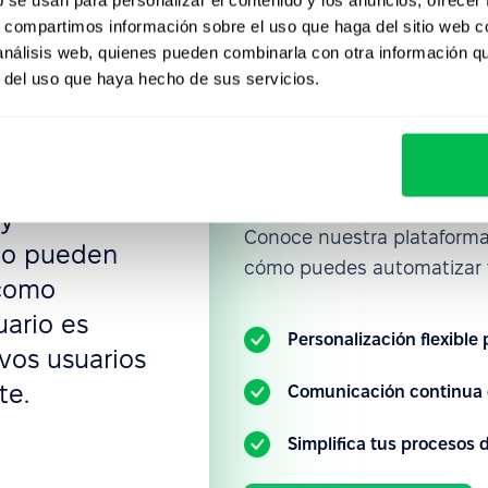
s, compartimos información sobre el uso que haga del sitio web 
un nuevo
 análisis web, quienes pueden combinarla con otra información q
Únete a la
xibilidad de
r del uso que haya hecho de sus servicios.
 crear todo lo
empresas q
acceso, flujos
PeopleFor
 permisos,
 y
Conoce nuestra plataform
ño pueden
cómo puedes automatizar y
 como
uario es
Personalización flexible
evos usuarios
te.
Comunicación continua 
Simplifica tus procesos