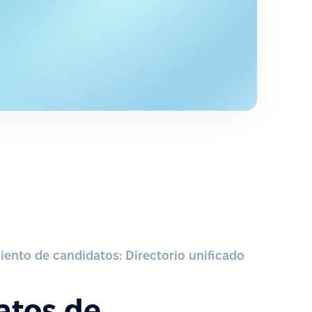
ento de candidatos: Directorio unificado
atos de