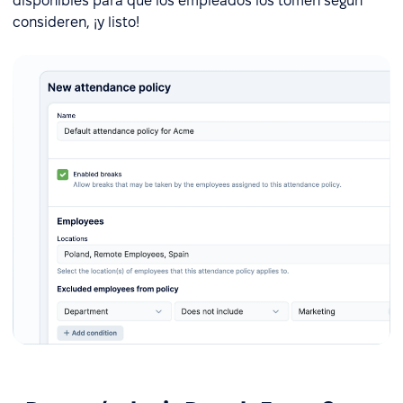
disponibles para que los empleados los tomen según
consideren, ¡y listo!