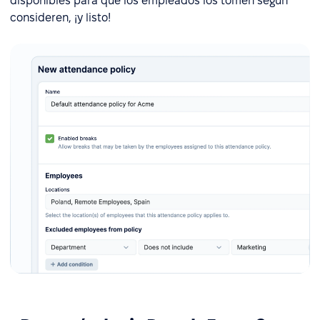
disponibles para que los empleados los tomen según
consideren, ¡y listo!