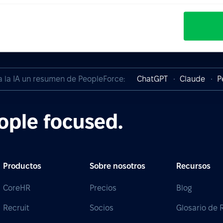
a la IA un resumen de PeopleForce:
ChatGPT
Claude
P
ople focused.
Productos
Sobre nosotros
Recursos
CoreHR
Precios
Blog
Recruit
Socios
Glosario de