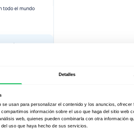
n todo el mundo
tes teníamos
. PeopleForce nos
ón y los recursos;
mente, ¡y es
Detalles
nGrowth CPAs
s
b se usan para personalizar el contenido y los anuncios, ofrecer
s, compartimos información sobre el uso que haga del sitio web 
 análisis web, quienes pueden combinarla con otra información q
r del uso que haya hecho de sus servicios.