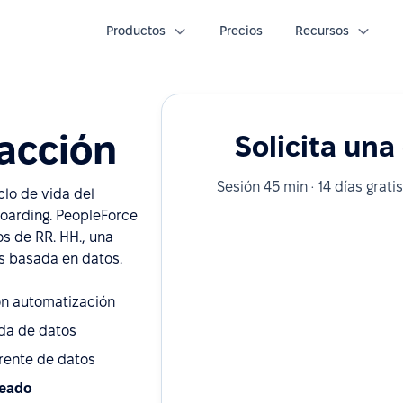
Productos
Precios
Recursos
acción
Solicita un
Sesión 45 min · 14 días grat
clo de vida del
boarding. PeopleForce
s de RR. HH., una
es basada en datos.
n automatización
ida de datos
rente de datos
leado