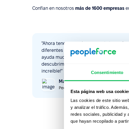
Confían en nosotros
más de 1600 empresas
e
"Ahora tenemos todo en un solo lugar. An
diferentes plataformas para cada función
ayuda muchísimo a organizar la informaci
descubrimos nuevas funciones constante
increíble!"
Consentimiento
Maria Catalina Macchi
People Operations Coordinator,
Gree
Esta página web usa cookie
Las cookies de este sitio we
y analizar el tráfico. Ademá
redes sociales, publicidad y
que hayan recopilado a parti