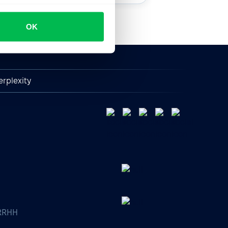
OK
erplexity
 RRHH