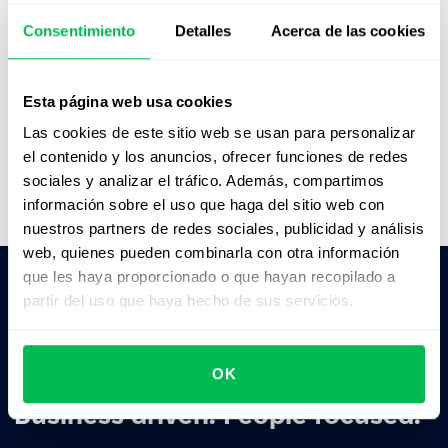
organizar la información y los recursos;
descubrimos nuevas funciones constantemente,
Consentimiento
Detalles
Acerca de las cookies
¡y es increíble!"
Maria Catalina Macchi
Esta página web usa cookies
People Operations Coordinator,
GreenGrowth
CPAs
Las cookies de este sitio web se usan para personalizar
el contenido y los anuncios, ofrecer funciones de redes
sociales y analizar el tráfico. Además, compartimos
información sobre el uso que haga del sitio web con
nuestros partners de redes sociales, publicidad y análisis
web, quienes pueden combinarla con otra información
que les haya proporcionado o que hayan recopilado a
partir del uso que haya hecho de sus servicios.
Pedile a la IA un resumen de PeopleForce:
ChatGPT
Claude
Perplexity
OK
Business driven. People focused.