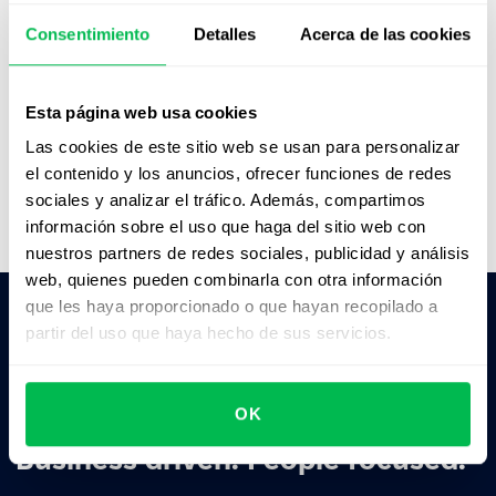
organizar la información y los recursos;
descubrimos nuevas funciones constantemente,
Consentimiento
Detalles
Acerca de las cookies
¡y es increíble!"
Maria Catalina Macchi
Esta página web usa cookies
People Operations Coordinator,
GreenGrowth
CPAs
Las cookies de este sitio web se usan para personalizar
el contenido y los anuncios, ofrecer funciones de redes
sociales y analizar el tráfico. Además, compartimos
información sobre el uso que haga del sitio web con
nuestros partners de redes sociales, publicidad y análisis
web, quienes pueden combinarla con otra información
que les haya proporcionado o que hayan recopilado a
partir del uso que haya hecho de sus servicios.
Pedile a la IA un resumen de PeopleForce:
ChatGPT
Claude
Perplexity
OK
Business driven. People focused.