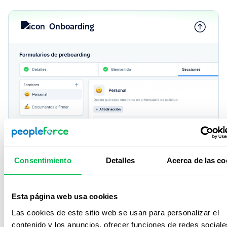
Onboarding
Onboarding & Offboarding
Consentimiento
Detalles
Acerca de las co
Ofrece experiencias de onboarding y offboarding
personalizadas según rol, ubicación o idioma,
asegurando que cada persona se sienta acompañada y
Esta página web usa cookies
alineada desde el primer día.
Las cookies de este sitio web se usan para personalizar el
Más información
contenido y los anuncios, ofrecer funciones de redes sociale