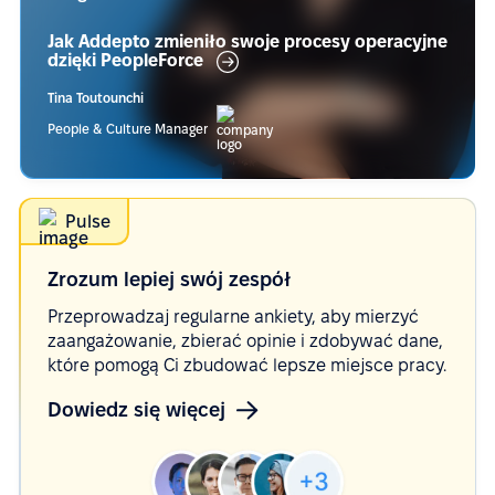
Jak Addepto zmieniło swoje procesy operacyjne
dzięki
PeopleForce
Tina Toutounchi
People & Culture Manager
Pulse
Zrozum lepiej swój
zespół
Przeprowadzaj regularne ankiety, aby mierzyć
zaangażowanie, zbierać opinie i zdobywać dane,
które pomogą Ci zbudować lepsze miejsce pracy.
Dowiedz się więcej