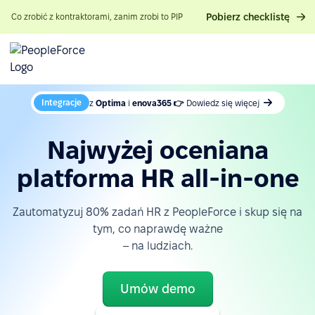
Pobierz checklistę
Co zrobić z kontraktorami, zanim zrobi to PIP
Integracje
z
Optima
i
enova365 👉
Dowiedz się więcej
Najwyżej oceniana
platforma HR all-in-one
Zautomatyzuj 80% zadań HR z PeopleForce i skup się na
tym, co naprawdę ważne
– na ludziach.
Umów demo