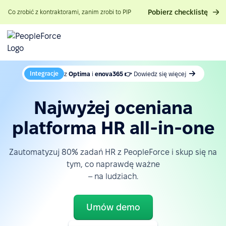
Pobierz checklistę
Co zrobić z kontraktorami, zanim zrobi to PIP
Integracje
z
Optima
i
enova365 👉
Dowiedz się więcej
Najwyżej oceniana
platforma HR all-in-one
Zautomatyzuj 80% zadań HR z PeopleForce i skup się na
tym, co naprawdę ważne
– na ludziach.
Umów demo