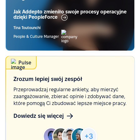
Jak Addepto zmieniło swoje procesy operacyjne
dzięki
PeopleForce
Tina Toutounchi
People & Culture Manager
Pulse
Zrozum lepiej swój
zespół
Przeprowadzaj regularne ankiety, aby mierzyć
zaangażowanie, zbierać opinie i zdobywać dane,
które pomogą Ci zbudować lepsze miejsce pracy.
Dowiedz się więcej