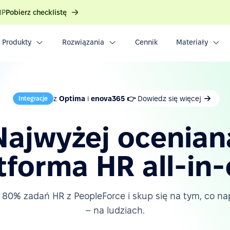
IP
Pobierz checklistę
Produkty
Rozwiązania
Cennik
Materiały
z
Optima
i
enova365 👉
Dowiedz się więcej
Integracje
Najwyżej ocenian
tforma HR all-in
80% zadań HR z PeopleForce i skup się na tym, co 
– na ludziach.