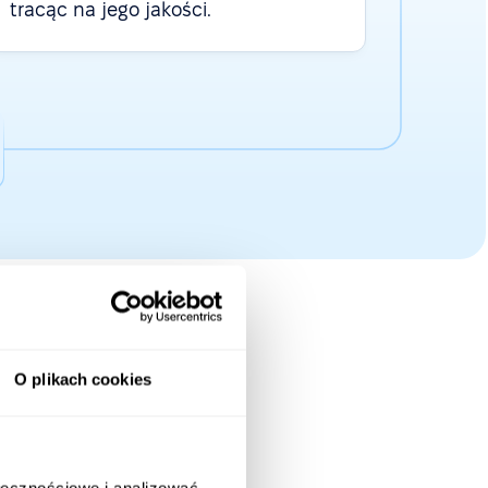
tracąc na jego jakości.
O plikach cookies
0
firm
ołecznościowe i analizować