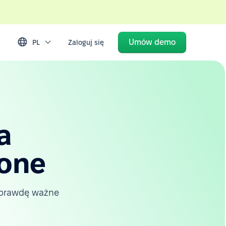
Umów demo
PL
Zaloguj się
a
-one
naprawdę ważne