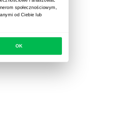
artnerom społecznościowym,
odzienne zadania
anymi od Ciebie lub
 lubią korzystać.
OK