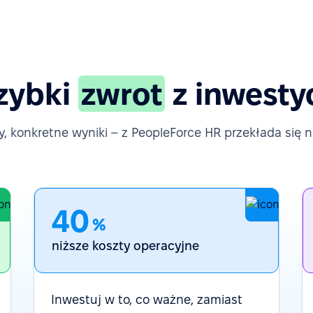
zybki
zwrot
z inwestyc
, konkretne wyniki – z PeopleForce HR przekłada się na
40
%
niższe koszty operacyjne
Inwestuj w to, co ważne, zamiast