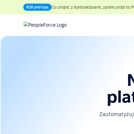
Co zrobić z kontraktorami, zanim zrobi to P
B2B pod lupą
pla
Zautomatyzuj 