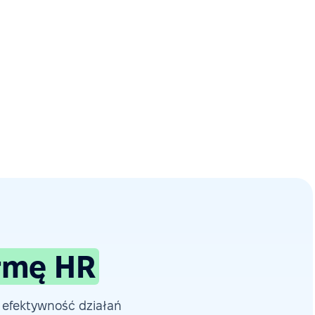
ormę HR
 efektywność działań