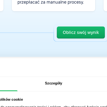
przepłacać za manualne procesy.
Oblicz swój wynik
Szczegóły
ło nam już
ponad 160
 plików cookie
z całego świata
do spersonalizowania treści i reklam, aby oferować funkcje sp