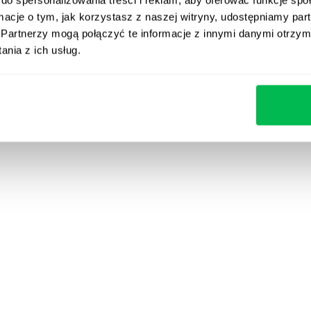
ormacje o tym, jak korzystasz z naszej witryny, udostępniamy p
 stabilne przedsiębiorstwa – PeopleForce upraszcza c
Partnerzy mogą połączyć te informacje z innymi danymi otrzym
y HR, oferując system, z którego pracownicy naprawdę
nia z ich usług.