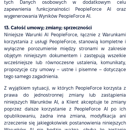
tych Danych osobowych w dodatkowym celu
zapewnienia funkcjonalności PeopleForce AI oraz
wygenerowania Wyników PeopleForce AI.
13. Całość umowy; zmiany; sprzeczności
Niniejsze Warunki AI PeopleForce, łącznie z Warunkami
korzystania z usługi PeopleForce, stanowią kompletne i
wyłączne porozumienie między stronami w zakresie
objętym niniejszym dokumentem i zastępują wszelkie
wcześniejsze lub równoczesne ustalenia, komunikaty,
propozycje czy umowy – ustne i pisemne – dotyczące
tego samego zagadnienia.
Z wyjątkiem sytuacji, w których PeopleForce korzysta z
prawa do jednostronnej zmiany lub zastąpienia
niniejszych Warunków AI, a Klient akceptuje te zmiany
poprzez dalsze korzystanie z PeopleForce AI po ich
opublikowaniu, żadna inna zmiana, modyfikacja ani
zrzeczenie się jakiegokolwiek postanowienia niniejszych
Warunków AI nie będzie ważna, chyba że zostanie