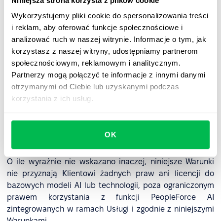
Niniejsza strona korzysta z plików cookie
7. Własność intelektualna
Wykorzystujemy pliki cookie do spersonalizowania treści
PeopleForce zachowuje wszelkie prawa własności, tytuł
i reklam, aby oferować funkcje społecznościowe i
prawny i interesy do platformy PeopleForce, w tym do
analizować ruch w naszej witrynie. Informacje o tym, jak
wszelkich interfejsów, logiki integracyjnej oraz Danych
korzystasz z naszej witryny, udostępniamy partnerom
wydajnościowych generowanych w związku z
społecznościowym, reklamowym i analitycznym.
korzystaniem przez Klienta z PeopleForce AI.
Partnerzy mogą połączyć te informacje z innymi danymi
otrzymanymi od Ciebie lub uzyskanymi podczas
Funkcje PeopleForce AI mogą wykorzystywać technologie
korzystania z ich usług.
sztucznej inteligencji dostarczane przez zewnętrznych
dostawców (np. OpenAI, Groq). Własność tych modeli AI
oraz związanych z nimi praw własności intelektualnej
OK
pozostaje przy odpowiednich dostawcach.
O ile wyraźnie nie wskazano inaczej, niniejsze Warunki
nie przyznają Klientowi żadnych praw ani licencji do
bazowych modeli AI lub technologii, poza ograniczonym
prawem korzystania z funkcji PeopleForce AI
zintegrowanych w ramach Usługi i zgodnie z niniejszymi
Warunkami.