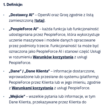
1. Definicje:
„Dostawcy AI”
– OpenAI oraz Groq zgodnie z listą
zamieszczoną [
tutaj
].
„PeopleForce AI”
– każda funkcja lub funkcjonalność
udostępniana przez PeopleForce, która wykorzystuje
uczenie maszynowe i modele danych opracowane
przez podmioty trzecie. Funkcjonalność ta może być
oznaczona jako PeopleForce AI i stanowi część Usługi
w rozumieniu
Warunków korzystania
z usługi
PeopleForce.
„Dane” / „Dane Klienta”
– informacje dostarczone,
wprowadzone lub przesłane do systemu (platformy)
PeopleForce przez Klienta lub w jego imieniu, zgodnie
z
Warunkami korzystania
z usługi PeopleForce.
„Wejście”
– wszelkie pytania lub informacje, w tym
Dane Klienta, przekazywane przez Klienta do