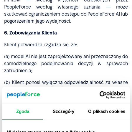
PeopleForce według własnego uznania — może
skutkować ograniczeniem dostępu do PeopleForce AI lub
pogorszeniem jego wydajności.
6. Zobowiązania Klienta
Klient potwierdza i zgadza się, że:
(a) model AI nie jest zaprojektowany ani przeznaczony do
samodzielnego podejmowania decyzji w sprawach
zatrudnienia;
(b) Klient ponosi wyłączną odpowiedzialność za własne
decyzje kadrowe; oraz
(c) Klient zapewni, iż jego Użytkownicy Upoważnieni
otrzymają odpowiednie szkolenie dotyczące ryzyka
Zgoda
Szczegóły
O plikach cookies
związanego z nadmiernym poleganiem na AI, aby
wspierać właściwe i świadome korzystanie z Usług
zgodnie z Warunkami.