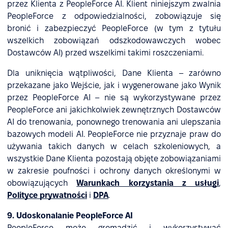
przez Klienta z PeopleForce AI. Klient niniejszym zwalnia
PeopleForce z odpowiedzialności, zobowiązuje się
bronić i zabezpieczyć PeopleForce (w tym z tytułu
wszelkich zobowiązań odszkodowawczych wobec
Dostawców AI) przed wszelkimi takimi roszczeniami.
Dla uniknięcia wątpliwości, Dane Klienta – zarówno
przekazane jako Wejście, jak i wygenerowane jako Wynik
przez PeopleForce AI – nie są wykorzystywane przez
PeopleForce ani jakichkolwiek zewnętrznych Dostawców
AI do trenowania, ponownego trenowania ani ulepszania
bazowych modeli AI. PeopleForce nie przyznaje praw do
używania takich danych w celach szkoleniowych, a
wszystkie Dane Klienta pozostają objęte zobowiązaniami
w zakresie poufności i ochrony danych określonymi w
obowiązujących
Warunkach korzystania z usługi
,
Polityce prywatności
i
DPA
.
9. Udoskonalanie PeopleForce AI
PeopleForce może gromadzić i wykorzystywać