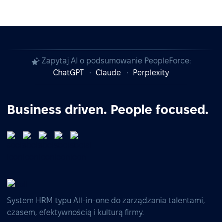
Zapytaj AI o podsumowanie PeopleForce:
ChatGPT
Claude
Perplexity
Business driven. People focused.
System HRM typu All-in-one do zarządzania talentami,
czasem, efektywnością i kulturą firmy.