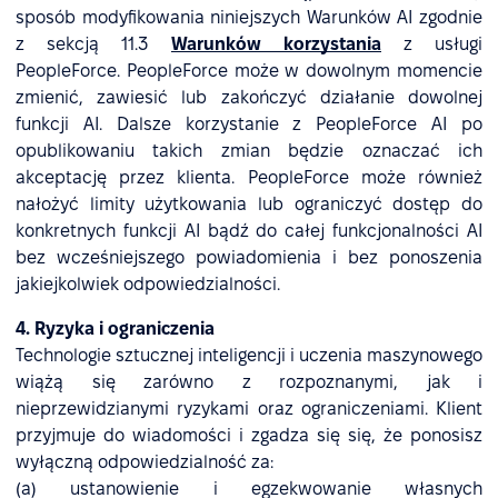
sposób modyfikowania niniejszych Warunków AI zgodnie
z sekcją 11.3
Warunków korzystania
z usługi
PeopleForce. PeopleForce może w dowolnym momencie
zmienić, zawiesić lub zakończyć działanie dowolnej
funkcji AI. Dalsze korzystanie z PeopleForce AI po
opublikowaniu takich zmian będzie oznaczać ich
akceptację przez klienta. PeopleForce może również
nałożyć limity użytkowania lub ograniczyć dostęp do
konkretnych funkcji AI bądź do całej funkcjonalności AI
bez wcześniejszego powiadomienia i bez ponoszenia
jakiejkolwiek odpowiedzialności.
4. Ryzyka i ograniczenia
Technologie sztucznej inteligencji i uczenia maszynowego
wiążą się zarówno z rozpoznanymi, jak i
nieprzewidzianymi ryzykami oraz ograniczeniami. Klient
przyjmuje do wiadomości i zgadza się się, że ponosisz
wyłączną odpowiedzialność za:
(a) ustanowienie i egzekwowanie własnych