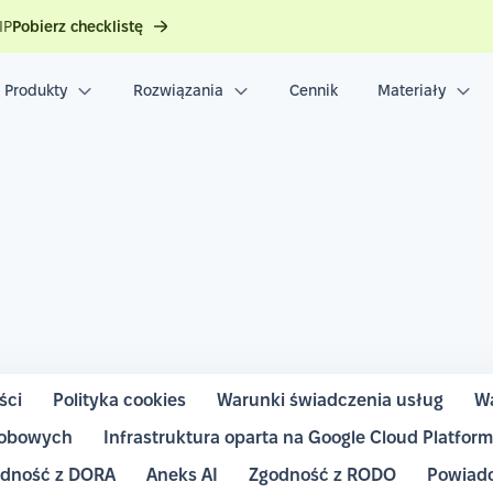
IP
Pobierz checklistę
Produkty
Rozwiązania
Cennik
Materiały
ści
Polityka cookies
Warunki świadczenia usług
Wa
sobowych
Infrastruktura oparta na Google Cloud Platfor
dność z DORA
Aneks AI
Zgodność z RODO
Powiado