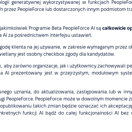
logii generatywnej wykorzystywanej w funkcjach PeopleFo
h przez PeopleForce lub dostarczonych innym podmiotom tr
w jakimkolwiek Programie Beta PeopleForce AI są
całkowicie o
a AI za pośrednictwem interfejsu ustawień.
 zgodę klienta na jej używanie, w zakresie wymaganym przez 
wietlany jest osobny checkbox zgody dla kandydatów.
 aby zarówno organizacje, jak i użytkownicy zachowywali peł
ia AI prezentowany jest w przejrzystym, modułowym syste
snego uznania, do aktualizowania, zastępowania lub w inn
ugi PeopleForce. PeopleForce może w dowolnym momencie zmi
po opublikowaniu takich zmian będzie oznaczać ich akceptacj
nkretnych funkcji AI bądź do całej funkcjonalności AI be