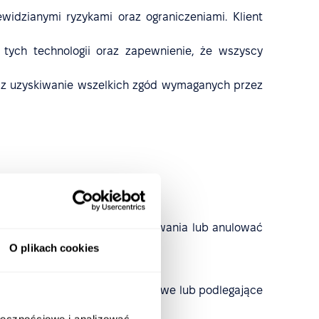
widzianymi ryzykami oraz ograniczeniami. Klient
tych technologii oraz zapewnienie, że wszyscy
raz uzyskiwanie wszelkich zgód wymaganych przez
dpowiednie.
ej chwili zaprzestać jego używania lub anulować
O plikach cookies
wierających informacje wrażliwe lub podlegające
ołecznościowe i analizować