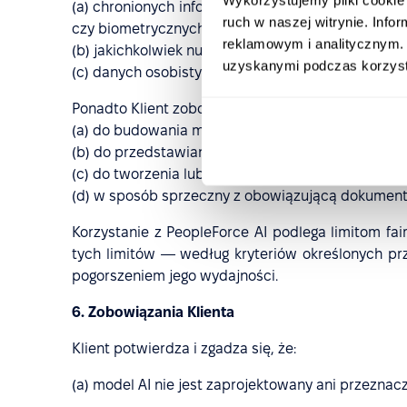
(a) chronionych informacji zdrowotnych (PHI) w 
ruch w naszej witrynie. Inf
czy biometrycznych;
reklamowym i analitycznym. 
(b) jakichkolwiek numerów identyfikacyjnych wy
uzyskanymi podczas korzysta
(c) danych osobistych dotyczących finansów lub 
Ponadto Klient zobowiązuje się nie używać People
(a) do budowania modeli bazowych ani innych mo
(b) do przedstawiania rezultatów generowanych pr
(c) do tworzenia lub dystrybuowania spamu, treś
(d) w sposób sprzeczny z obowiązującą dokument
Korzystanie z PeopleForce AI podlega limitom fa
tych limitów — według kryteriów określonych p
pogorszeniem jego wydajności.
6. Zobowiązania Klienta
Klient potwierdza i zgadza się, że:
(a) model AI nie jest zaprojektowany ani przezn