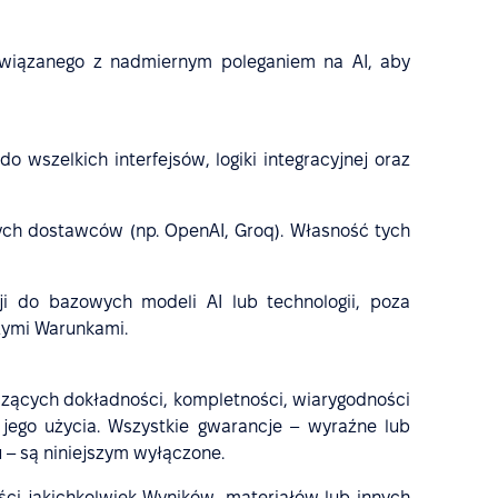
 związanego z nadmiernym poleganiem na AI, aby
 wszelkich interfejsów, logiki integracyjnej oraz
ych dostawców (np. OpenAI, Groq). Własność tych
cji do bazowych modeli AI lub technologii, poza
szymi Warunkami.
yczących dokładności, kompletności, wiarygodności
jego użycia. Wszystkie gwarancje – wyraźne lub
 – są niniejszym wyłączone.
ści jakichkolwiek Wyników, materiałów lub innych