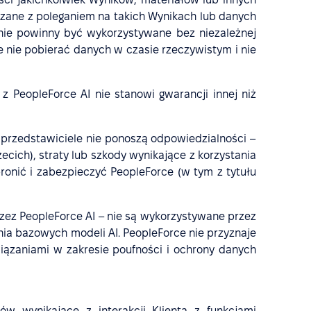
ązane z poleganiem na takich Wynikach lub danych
 nie powinny być wykorzystywane bez niezależnej
że nie pobierać danych w czasie rzeczywistym i nie
 PeopleForce AI nie stanowi gwarancji innej niż
przedstawiciele nie ponoszą odpowiedzialności –
ecich), straty lub szkody wynikające z korzystania
bronić i zabezpieczyć PeopleForce (w tym z tytułu
rzez PeopleForce AI – nie są wykorzystywane przez
ia bazowych modeli AI. PeopleForce nie przyznaje
iązaniami w zakresie poufności i ochrony danych
w wynikające z interakcji Klienta z funkcjami