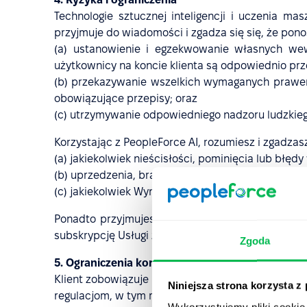
Technologie sztucznej inteligencji i uczenia m
przyjmuje do wiadomości i zgadza się się, że pon
(a) ustanowienie i egzekwowanie własnych wew
użytkownicy na koncie klienta są odpowiednio prze
(b) przekazywanie wszelkich wymaganych prawem 
obowiązujące przepisy; oraz
(c) utrzymywanie odpowiedniego nadzoru ludzkieg
Korzystając z PeopleForce AI, rozumiesz i zgadzas
(a) jakiekolwiek nieścisłości, pominięcia lub błę
(b) uprzedzenia, brak bezstronności lub ogranicz
(c) jakiekolwiek Wyniki, które mogą być uznane za
Ponadto przyjmujesz do wiadomości, że PeopleFo
subskrypcję Usługi zgodnie z obowiązującymi war
Zgoda
5. Ograniczenia korzystania z PeopleForce AI
Klient zobowiązuje się nie przekazywać do Peop
Niniejsza strona korzysta z
regulacjom, w tym między innymi:
Wykorzystujemy pliki cookie 