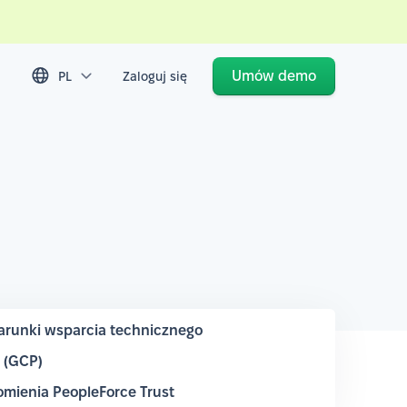
Umów demo
PL
Zaloguj się
runki wsparcia technicznego
m (GCP)
mienia PeopleForce Trust