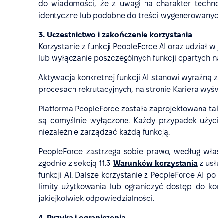
do wiadomości, że z uwagi na charakter techno
identyczne lub podobne do treści wygenerowanyc
3. Uczestnictwo i zakończenie korzystania
Korzystanie z funkcji PeopleForce AI oraz udział 
lub wyłączanie poszczególnych funkcji opartych n
Aktywacja konkretnej funkcji AI stanowi wyraźną
procesach rekrutacyjnych, na stronie Kariera wyś
Platforma PeopleForce została zaprojektowana tak,
są domyślnie wyłączone. Każdy przypadek użyc
niezależnie zarządzać każdą funkcją.
PeopleForce zastrzega sobie prawo, według wła
zgodnie z sekcją 11.3
Warunków korzystania
z usł
funkcji AI. Dalsze korzystanie z PeopleForce AI 
limity użytkowania lub ograniczyć dostęp do ko
jakiejkolwiek odpowiedzialności.
4. Ryzyka i ograniczenia