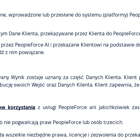
ne, wprowadzone lub przesłane do systemu (platformy) People
 tym Dane Klienta, przekazywane przez Klienta do PeopleForce
przez PeopleForce AI i przekazane Klientowi na podstawie
ądź z nim powiązane.
wany Wynik zostaje uznany za część Danych Klienta. Klient
ybucję swoich Wejść oraz Danych Klienta. Klient zapewnia, że 
w korzystania
z usługi PeopleForce ani jakichkolwiek z
ób nie pogwałcają praw PeopleForce lub osób trzecich.
a wszelkie niezbędne prawa, licencje i zezwolenia do przeka