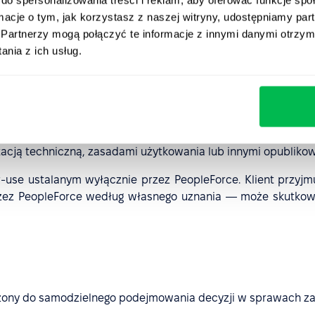
rozumieniu HIPAA lub porównywalnych przepisów, a także ws
ormacje o tym, jak korzystasz z naszej witryny, udostępniamy p
Partnerzy mogą połączyć te informacje z innymi danymi otrzym
danych przez organy państwowe;
nia z ich usług.
bankowości.
Force AI:
deli wielkoskalowych przeznaczonych do konkurowania z Peo
zez AI jako treści stworzonych wyłącznie przez człowieka;
ci oszukańczych bądź innych nieodpowiednich materiałów;
acją techniczną, zasadami użytkowania lub innymi opubliko
ir-use ustalanym wyłącznie przez PeopleForce. Klient przyjm
rzez PeopleForce według własnego uznania — może skutkow
aczony do samodzielnego podejmowania decyzji w sprawach za