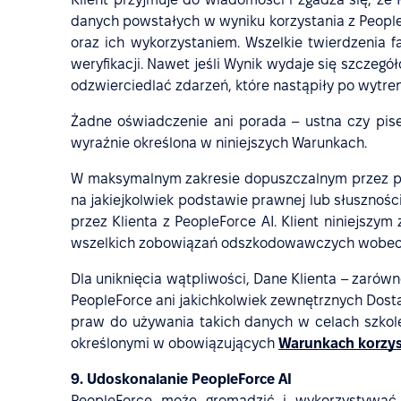
danych powstałych w wyniku korzystania z People
oraz ich wykorzystaniem. Wszelkie twierdzenia 
weryfikacji. Nawet jeśli Wynik wydaje się szczegó
odzwierciedlać zdarzeń, które nastąpiły po wytr
Żadne oświadczenie ani porada – ustna czy pise
wyraźnie określona w niniejszych Warunkach.
W maksymalnym zakresie dopuszczalnym przez pra
na jakiejkolwiek podstawie prawnej lub słuszności
przez Klienta z PeopleForce AI. Klient niniejszy
wszelkich zobowiązań odszkodowawczych wobec D
Dla uniknięcia wątpliwości, Dane Klienta – zarów
PeopleForce ani jakichkolwiek zewnętrznych Dost
praw do używania takich danych w celach szkole
określonymi w obowiązujących
Warunkach korzyst
9. Udoskonalanie PeopleForce AI
PeopleForce może gromadzić i wykorzystywać z