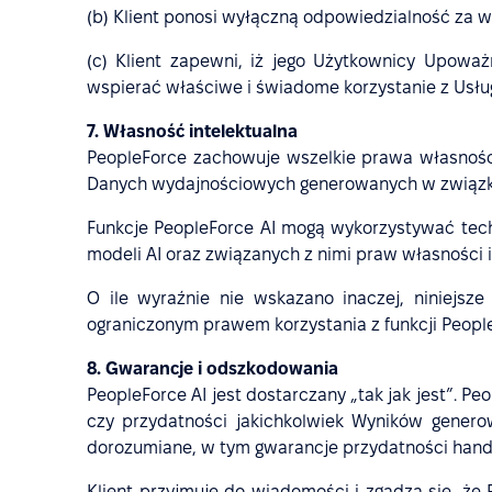
(b) Klient ponosi wyłączną odpowiedzialność za 
(c) Klient zapewni, iż jego Użytkownicy Upowa
wspierać właściwe i świadome korzystanie z Usłu
7. Własność intelektualna
PeopleForce zachowuje wszelkie prawa własności, 
Danych wydajnościowych generowanych w związku 
Funkcje PeopleForce AI mogą wykorzystywać tech
modeli AI oraz związanych z nimi praw własności 
O ile wyraźnie nie wskazano inaczej, niniejsze
ograniczonym prawem korzystania z funkcji People
8. Gwarancje i odszkodowania
PeopleForce AI jest dostarczany „tak jak jest”. 
czy przydatności jakichkolwiek Wyników genero
dorozumiane, w tym gwarancje przydatności handlo
Klient przyjmuje do wiadomości i zgadza się, że