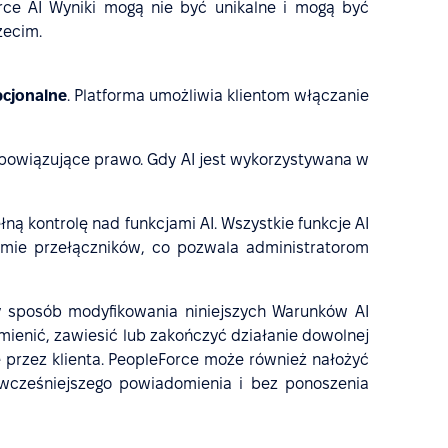
rce AI Wyniki mogą nie być unikalne i mogą być
zecim.
pcjonalne
. Platforma umożliwia klientom włączanie
obowiązujące prawo. Gdy AI jest wykorzystywana w
ną kontrolę nad funkcjami AI. Wszystkie funkcje AI
mie przełączników, co pozwala administratorom
y sposób modyfikowania niniejszych Warunków AI
enić, zawiesić lub zakończyć działanie dowolnej
ę przez klienta. PeopleForce może również nałożyć
z wcześniejszego powiadomienia i bez ponoszenia