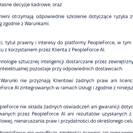
własne decyzje kadrowe; oraz
żnieni otrzymają odpowiednie szkolenie dotyczące ryzyka
g zgodnie z Warunkami.
tytuł prawny i interesy do platformy PeopleForce, w tym do
z korzystaniem przez Klienta z PeopleForce AI.
nologie sztucznej inteligencji dostarczane przez zewnętrzn
intelektualnej pozostaje przy odpowiednich dostawcach.
 Warunki nie przyznają Klientowi żadnych praw ani licen
Force AI zintegrowanych w ramach Usługi i zgodnie z niniej
PeopleForce nie składa żadnych oświadczeń ani gwarancji dot
wanych przez PeopleForce AI ani rezultatów uzyskanych z 
wej, nienaruszania praw i przydatności do określonego celu
 PeopleForce nie weryfikuje zgodności prawnej ani poprawno