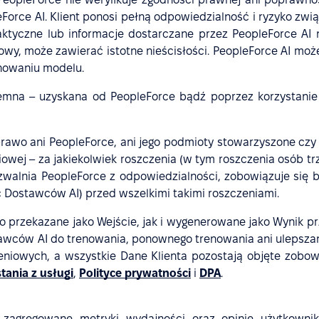
Force AI. Klient ponosi pełną odpowiedzialność i ryzyko zwi
faktyczne lub informacje dostarczane przez PeopleForce AI
łowy, może zawierać istotne nieścisłości. PeopleForce AI mo
enowaniu modelu.
mna – uzyskana od PeopleForce bądź poprzez korzystanie z
wo ani PeopleForce, ani jego podmioty stowarzyszone czy 
owej – za jakiekolwiek roszczenia (w tym roszczenia osób trz
m zwalnia PeopleForce z odpowiedzialności, zobowiązuje się 
ostawców AI) przed wszelkimi takimi roszczeniami.
no przekazane jako Wejście, jak i wygenerowane jako Wynik p
awców AI do trenowania, ponownego trenowania ani ulepszan
niowych, a wszystkie Dane Klienta pozostają objęte zobow
ania z usługi
,
Polityce prywatności
i
DPA
.
agregowane metryki wydajności oraz opinie użytkownikó