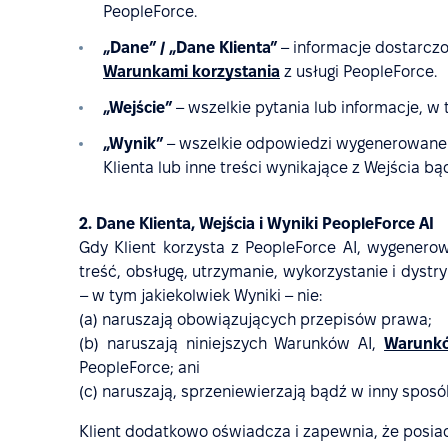
PeopleForce.
„Dane” / „Dane Klienta”
– informacje dostarczo
Warunkami korzystania
z usługi PeopleForce.
„Wejście”
– wszelkie pytania lub informacje, w
„Wynik”
– wszelkie odpowiedzi wygenerowane 
Klienta lub inne treści wynikające z Wejścia b
2. Dane Klienta, Wejścia i Wyniki PeopleForce AI
Gdy Klient korzysta z PeopleForce AI, wygenero
treść, obsługę, utrzymanie, wykorzystanie i dystr
– w tym jakiekolwiek Wyniki – nie:
(a) naruszają obowiązujących przepisów prawa;
(b) naruszają niniejszych Warunków AI,
Warunkó
PeopleForce; ani
(c) naruszają, sprzeniewierzają bądź w inny spos
Klient dodatkowo oświadcza i zapewnia, że posiad