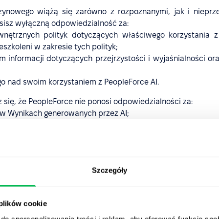
aszynowego wiążą się zarówno z rozpoznanymi, jak i nieprze
osisz wyłączną odpowiedzialność za:
nętrznych polityk dotyczących właściwego korzystania z 
szkoleni w zakresie tych polityk;
informacji dotyczących przejrzystości i wyjaśnialności o
o nad swoim korzystaniem z PeopleForce AI.
z się, że PeopleForce nie ponosi odpowiedzialności za:
dy w Wynikach generowanych przez AI;
enia tkwiące w bazowych modelach lub zbiorach danych; ani
 niebezpieczne, szkodliwe, obraźliwe lub w inny sposób nieo
rce AI jest opcjonalnym składnikiem Usługi i możesz w każd
unkami.
Szczegóły
leForce AI — świadomie ani nieświadomie — żadnych Wejść za
 plików cookie
do spersonalizowania treści i reklam, aby oferować funkcje sp