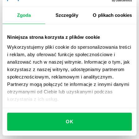
liderów, podczas których omawiane są priorytety
oraz kolejne kroki na najbliższy tydzień;
Zgoda
Szczegóły
O plikach cookies
miesięczne przeglądy postępów dla liderów i
managerów – służące głębszej analizie działań oraz
Niniejsza strona korzysta z plików cookie
ewentualnym korektom;
Wykorzystujemy pliki cookie do spersonalizowania treści
kwartalne retrospekcje z udziałem całego zespołu
i reklam, aby oferować funkcje społecznościowe i
oraz managementu, w trakcie których
analizować ruch w naszej witrynie. Informacje o tym, jak
podsumowywany i oceniany jest cały cykl OKR.
korzystasz z naszej witryny, udostępniamy partnerom
społecznościowym, reklamowym i analitycznym.
Partnerzy mogą połączyć te informacje z innymi danymi
7. Zrewiduj ilość celów
otrzymanymi od Ciebie lub uzyskanymi podczas
korzystania z ich usług.
W trakcie cyklu OKR może się okazać, że niektóre osoby
lub zespoły próbują realizować zbyt wiele celów
jednocześnie. Aby uniknąć przeciążenia i ryzyka
OK
wypalenia
, warto ograniczyć liczbę celów do tych
naprawdę istotnych.