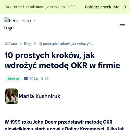
Pobierz checklistę
Co zrobić z kontraktorami, zanim zrobi to PIP
Główna
Blog
10 prostych kroków, jak wdrożyć metodę OKR w firmie
10 prostych kroków, jak
wdrożyć metodę OKR w firmie
How to
2024-10-28
Mariia Kushniruk
W 1999 roku John Doerr przedstawił metodę OKR
niewielkiemu start-upowi z Doliny Krzemowej. Kilka lat