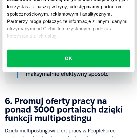
korzystasz z naszej witryny, udostępniamy partnerom
w maksymalnie efektywny sposób.
społecznościowym, reklamowym i analitycznym.
Partnerzy mogą połączyć te informacje z innymi danymi
otrzymanymi od Ciebie lub uzyskanymi podczas
korzystania z ich usług.
Usprawnij rekrutację i organizuj
OK
rozmowy kwalifikacyjne w
maksymalnie efektywny sposób.
6. Promuj oferty pracy na
ponad 3000 portalach dzięki
funkcji multipostingu
Dzięki multipostingowi ofert pracy w PeopleForce