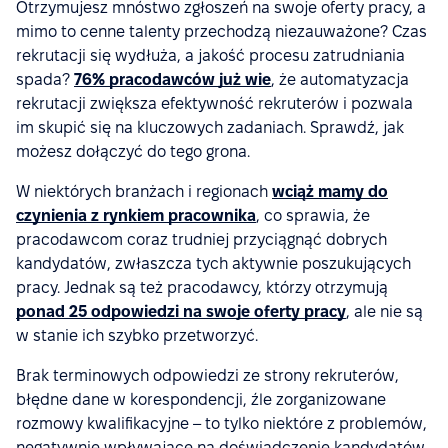
Otrzymujesz mnóstwo zgłoszeń na swoje oferty pracy, a
mimo to cenne talenty przechodzą niezauważone? Czas
rekrutacji się wydłuża, a jakość procesu zatrudniania
spada?
76% pracodawców już wie
, że automatyzacja
rekrutacji zwiększa efektywność rekruterów i pozwala
im skupić się na kluczowych zadaniach. Sprawdź, jak
możesz dołączyć do tego grona.
W niektórych branżach i regionach
wciąż mamy do
czynienia z rynkiem pracownika
, co sprawia, że
pracodawcom coraz trudniej przyciągnąć dobrych
kandydatów, zwłaszcza tych aktywnie poszukujących
pracy. Jednak są też pracodawcy, którzy otrzymują
ponad 25 odpowiedzi na swoje oferty pracy
, ale nie są
w stanie ich szybko przetworzyć.
Brak terminowych odpowiedzi ze strony rekruterów,
błędne dane w korespondencji, źle zorganizowane
rozmowy kwalifikacyjne – to tylko niektóre z problemów,
negatywnie wpływające na doświadczenie kandydatów