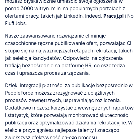
możesz błyskawicznie umieścić swoje ogłoszenia w
ponad 3000 witryn, m.in. na popularnych portalach z
ofertami pracy, takich jak LinkedIn, Indeed,
Pracuj.pl
i No
Fluff Jobs.
Nasze zaawansowane rozwiązanie eliminuje
czasochłonne ręczne publikowanie ofert, pozwalając Ci
skupić się na najważniejszych etapach rekrutacji, takich
jak selekcja kandydatów. Odpowiedzi na ogłoszenia
trafiają bezpośrednio na platformę HR, co oszczędza
czas i upraszcza proces zarządzania.
Dzięki integracji płatności za publikacje bezpośrednio w
PeopleForce możesz zrezygnować z uciążliwych
procesów zewnętrznych, usprawniając rozliczenia.
Dodatkowo możesz korzystać z wewnętrznych raportów
i statystyk, które pozwalają monitorować skuteczność
publikacji oraz optymalizować działania rekrutacyjne. W
efekcie przyciągniesz najlepsze talenty i znacząco
zwiększysz efektywność całego procesu.