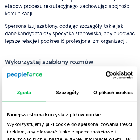
etapów procesu rekrutacyjnego, zachowując spójność
komunikacji.
Spersonalizuj szablony, dodając szczegóły, takie jak
dane kandydata czy specyfika stanowiska, aby budować
lepsze relacje i podkreślić profesjonalizm organizacji.
Wykorzystaj szablony rozmów
kwalifikacyjnych od PeopleForce, aby:
szybko generować listę tematów do rozmowy
i
Zgoda
Szczegóły
O plikach cookies
planować zadania bezpośrednio w systemie HR,
oszczędzać czas
na komunikacji, eliminując potrzebę
ręcznego tworzenia każdej wiadomości,
Niniejsza strona korzysta z plików cookie
uprościć i spersonalizować kontakt z kandydatami
.
Wykorzystujemy pliki cookie do spersonalizowania treści
i reklam, aby oferować funkcje społecznościowe i
analizować ruch w naszej witrynie. Informacje o tym, jak
Usprawnij rekrutację i organizuj rozmowy kwalifikacyjne