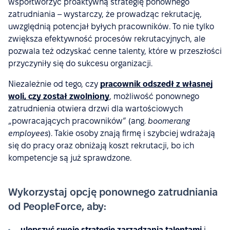
współtworzyć proaktywną strategię ponownego
zatrudniania – wystarczy, że prowadząc rekrutację,
uwzględnią potencjał byłych pracowników. To nie tylko
zwiększa efektywność procesów rekrutacyjnych, ale
pozwala też odzyskać cenne talenty, które w przeszłości
przyczyniły się do sukcesu organizacji.
Niezależnie od tego, czy
pracownik odszedł z własnej
woli, czy został zwolniony
, możliwość ponownego
zatrudnienia otwiera drzwi dla wartościowych
„powracających pracowników” (ang.
boomerang
employees
). Takie osoby znają firmę i szybciej wdrażają
się do pracy oraz obniżają koszt rekrutacji, bo ich
kompetencje są już sprawdzone.
Wykorzystaj opcję ponownego zatrudniania
od PeopleForce, aby:
ulepszyć swoje strategie zarządzania talentami
i