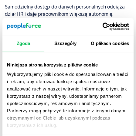
Samodzielny dostęp do danych personalnych odciąża
dział HR i daje pracownikom większą autonomię.
Z PeopleForce każdy może:
Aktualizować swoje dane osobowe.
Zgoda
Szczegóły
O plikach cookies
Wnioskować o urlop i zarządzać harmonogramem
pracy.
Niniejsza strona korzysta z plików cookie
Przeglądać swoje dokumenty i śledzić postępy w
onboardingu.
Wykorzystujemy pliki cookie do spersonalizowania treści
i reklam, aby oferować funkcje społecznościowe i
Mniej pytań do HR, więcej czasu na zadania strategiczne
analizować ruch w naszej witrynie. Informacje o tym, jak
— to realna korzyść dla całego zespołu.
korzystasz z naszej witryny, udostępniamy partnerom
społecznościowym, reklamowym i analitycznym.
Korzyści dla managerów i HR-
Partnerzy mogą połączyć te informacje z innymi danymi
otrzymanymi od Ciebie lub uzyskanymi podczas
owców – jak PeopleForce
korzystania z ich usług.
usprawnia proces?