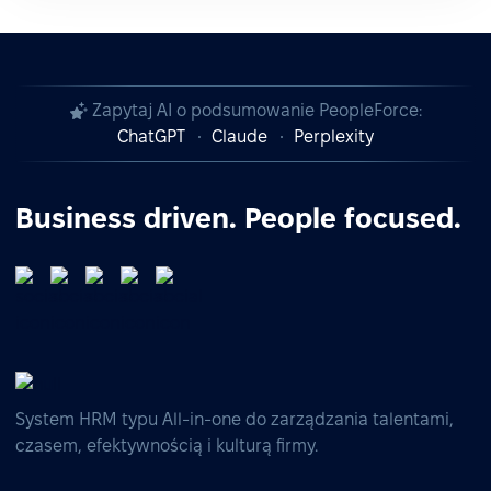
Zapytaj AI o podsumowanie PeopleForce:
ChatGPT
Claude
Perplexity
Business driven. People focused.
System HRM typu All-in-one do zarządzania talentami,
czasem, efektywnością i kulturą firmy.