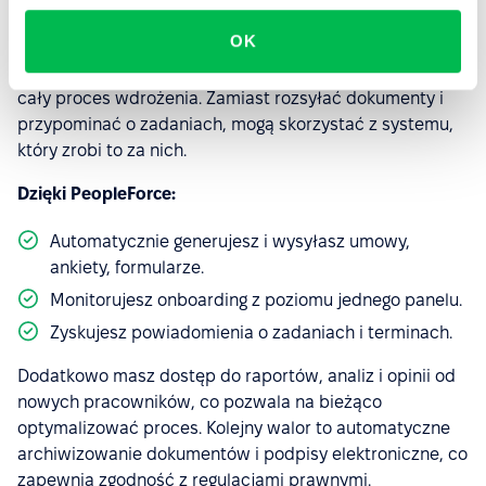
Dobrze
zaprojektowany onboarding
to nie tylko
OK
ułatwienie dla nowych pracowników, ale także ogromne
wsparcie dla HR-owców, którzy często odpowiadają za
cały proces wdrożenia. Zamiast rozsyłać dokumenty i
przypominać o zadaniach, mogą skorzystać z systemu,
który zrobi to za nich.
Dzięki PeopleForce:
Automatycznie generujesz i wysyłasz umowy,
ankiety, formularze.
Monitorujesz onboarding z poziomu jednego panelu.
Zyskujesz powiadomienia o zadaniach i terminach.
Dodatkowo masz dostęp do raportów, analiz i opinii od
nowych pracowników, co pozwala na bieżąco
optymalizować proces. Kolejny walor to automatyczne
archiwizowanie dokumentów i podpisy elektroniczne, co
zapewnia zgodność z regulacjami prawnymi.