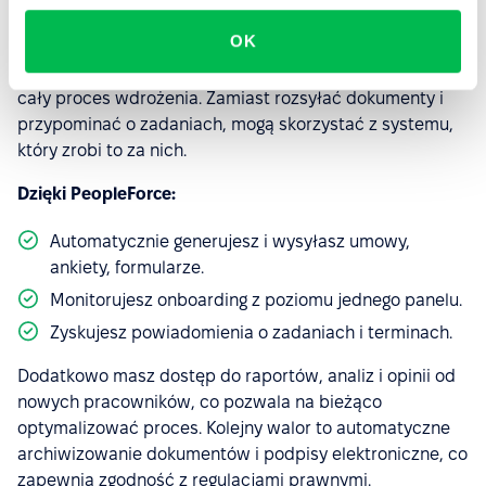
Dobrze
zaprojektowany onboarding
to nie tylko
OK
ułatwienie dla nowych pracowników, ale także ogromne
wsparcie dla HR-owców, którzy często odpowiadają za
cały proces wdrożenia. Zamiast rozsyłać dokumenty i
przypominać o zadaniach, mogą skorzystać z systemu,
który zrobi to za nich.
Dzięki PeopleForce:
Automatycznie generujesz i wysyłasz umowy,
ankiety, formularze.
Monitorujesz onboarding z poziomu jednego panelu.
Zyskujesz powiadomienia o zadaniach i terminach.
Dodatkowo masz dostęp do raportów, analiz i opinii od
nowych pracowników, co pozwala na bieżąco
optymalizować proces. Kolejny walor to automatyczne
archiwizowanie dokumentów i podpisy elektroniczne, co
zapewnia zgodność z regulacjami prawnymi.