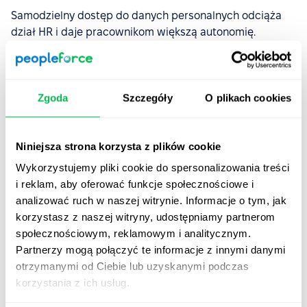
Samodzielny dostęp do danych personalnych odciąża
dział HR i daje pracownikom większą autonomię.
Z PeopleForce każdy może:
Aktualizować swoje dane osobowe.
Zgoda
Szczegóły
O plikach cookies
Wnioskować o urlop i zarządzać harmonogramem
pracy.
Niniejsza strona korzysta z plików cookie
Przeglądać swoje dokumenty i śledzić postępy w
onboardingu.
Wykorzystujemy pliki cookie do spersonalizowania treści
i reklam, aby oferować funkcje społecznościowe i
Mniej pytań do HR, więcej czasu na zadania strategiczne
analizować ruch w naszej witrynie. Informacje o tym, jak
— to realna korzyść dla całego zespołu.
korzystasz z naszej witryny, udostępniamy partnerom
społecznościowym, reklamowym i analitycznym.
Korzyści dla managerów i HR-
Partnerzy mogą połączyć te informacje z innymi danymi
otrzymanymi od Ciebie lub uzyskanymi podczas
owców – jak PeopleForce
korzystania z ich usług.
usprawnia proces?