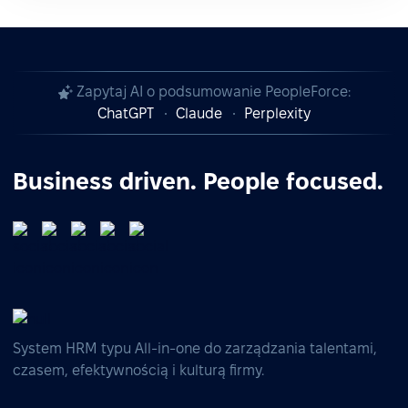
Zapytaj AI o podsumowanie PeopleForce:
ChatGPT
Claude
Perplexity
Business driven. People focused.
System HRM typu All-in-one do zarządzania talentami,
czasem, efektywnością i kulturą firmy.