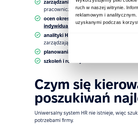
zarządzania płacami i benefitami
– obsłu
ruch w naszej witrynie. Inf
pracowniczych;
reklamowym i analitycznym. 
ocen okresowych i zarządzania talentam
uzyskanymi podczas korzysta
indywidualnego rozwoju
;
analityki HR
– raportowanie i analizowan
zarządzającej;
planowania i rozliczania czasu pracy
– gr
szkoleń i rozwoju
– terminarz szkoleń i 
Czym się kiero
poszukiwań naj
Uniwersalny system HR nie istnieje, więc szuk
potrzebami firmy.