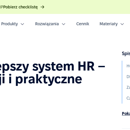
IP
Pobierz checklistę
Produkty
Rozwiązania
Cennik
Materiały
Spis
epszy system HR –
i i praktyczne
D
Poka