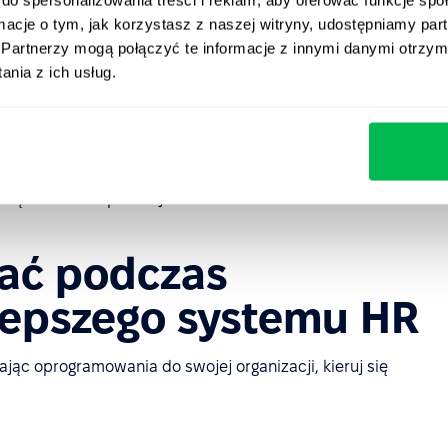
gę wniosków, naliczanie płac oraz rozliczanie kosztów
ormacje o tym, jak korzystasz z naszej witryny, udostępniamy p
Partnerzy mogą połączyć te informacje z innymi danymi otrzym
i
– zarządzanie celami, oceny 360° oraz
plany
nia z ich usług.
ie wskaźników wspierających decyzje kadry
afiki, nadgodziny, urlopy oraz nieobecności;
zarządzanie kompetencjami.
wać podczas
lepszego systemu HR
ając oprogramowania do swojej organizacji, kieruj się