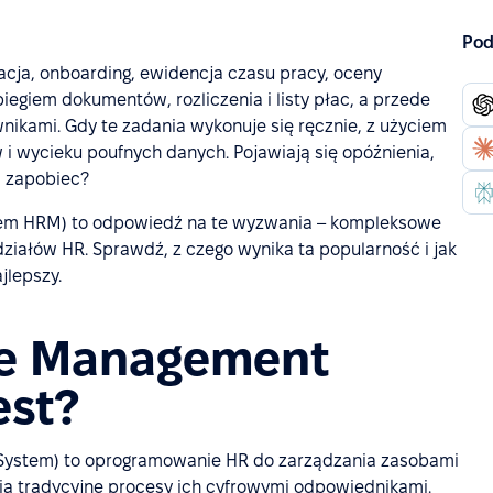
Pod
tacja, onboarding, ewidencja czasu pracy, oceny
egiem dokumentów, rozliczenia i listy płac, a przede
kami. Gdy te zadania wykonuje się ręcznie, z użyciem
 i wycieku poufnych danych. Pojawiają się opóźnienia,
m zapobiec?
m HRM) to odpowiedź na te wyzwania – kompleksowe
działów HR. Sprawdź, z czego wynika ta popularność i jak
lepszy.
e Management
est?
stem) to oprogramowanie HR do zarządzania zasobami
łnia tradycyjne procesy ich cyfrowymi odpowiednikami.