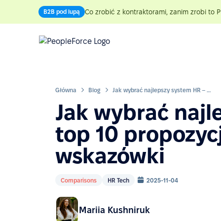
Co zrobić z kontraktorami, zanim zrobi to P
B2B pod lupą
Główna
Blog
Jak wybrać najlepszy system HR – top 10 propozycji i praktyczne wskazówki
Jak wybrać najl
top 10 propozycj
wskazówki
Comparisons
HR Tech
2025-11-04
Mariia Kushniruk