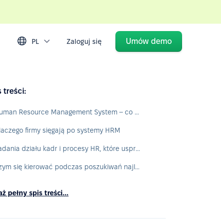
Umów demo
PL
Zaloguj się
 treści:
Human Resource Management System – co to jest?
laczego firmy sięgają po systemy HRM
Zadania działu kadr i procesy HR, które usprawnisz dzięki systemowi HRM
Czym się kierować podczas poszukiwań najlepszego systemu HR
ż pełny spis treści...