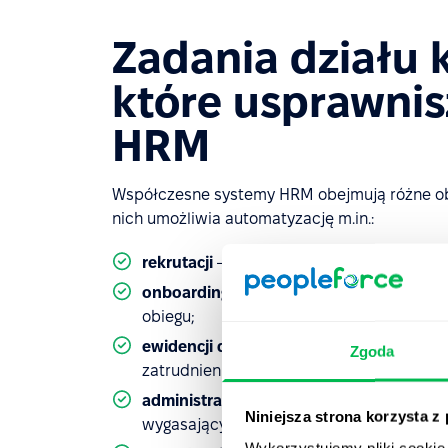
Zadania działu k
które usprawnis
HRM
Współczesne systemy HRM obejmują różne obs
nich umożliwia automatyzację m.in.:
rekrutacji
– od tworzenia ogłoszeń po zar
onboardingu nowych pracowników
– pl
obiegu;
ewidencji danych pracowników
– od zbi
Zgoda
zatrudnienia;
administracji kadrowej
– generowanie do
Niniejsza strona korzysta z
wygasających umowach, badaniach lekars
Wykorzystujemy pliki cookie 