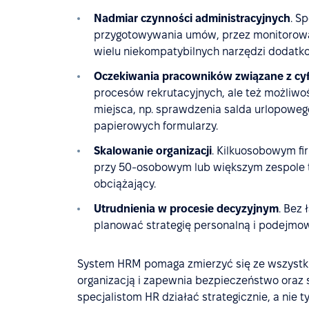
Nadmiar czynności administracyjnych
. S
przygotowywania umów, przez monitorowani
wielu niekompatybilnych narzędzi dodatko
Oczekiwania pracowników związane z cyf
procesów rekrutacyjnych, ale też możliwo
miejsca, np. sprawdzenia salda urlopoweg
papierowych formularzy.
Skalowanie organizacji
. Kilkuosobowym fi
przy 50-osobowym lub większym zespole te
obciążający.
Utrudnienia w procesie decyzyjnym
. Bez
planować strategię personalną i podejm
System HRM pomaga zmierzyć się ze wszystki
organizacją i zapewnia bezpieczeństwo oraz 
specjalistom HR działać strategicznie, a nie t