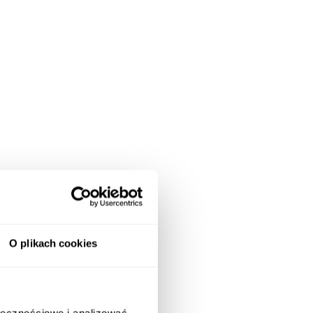
O plikach cookies
ołecznościowe i analizować