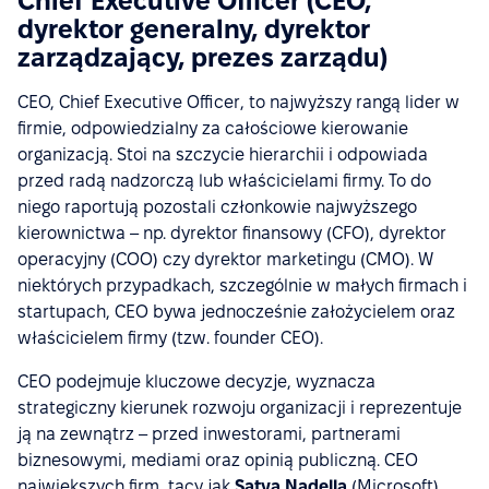
Chief Executive Officer (CEO,
dyrektor generalny, dyrektor
zarządzający, prezes zarządu)
CEO, Chief Executive Officer, to najwyższy rangą lider w
firmie, odpowiedzialny za całościowe kierowanie
organizacją. Stoi na szczycie hierarchii i odpowiada
przed radą nadzorczą lub właścicielami firmy. To do
niego raportują pozostali członkowie najwyższego
kierownictwa – np. dyrektor finansowy (CFO), dyrektor
operacyjny (COO) czy dyrektor marketingu (CMO). W
niektórych przypadkach, szczególnie w małych firmach i
startupach, CEO bywa jednocześnie założycielem oraz
właścicielem firmy (tzw. founder CEO).
CEO podejmuje kluczowe decyzje, wyznacza
strategiczny kierunek rozwoju organizacji i reprezentuje
ją na zewnątrz – przed inwestorami, partnerami
biznesowymi, mediami oraz opinią publiczną. CEO
największych firm, tacy jak
Satya Nadella
(Microsoft),