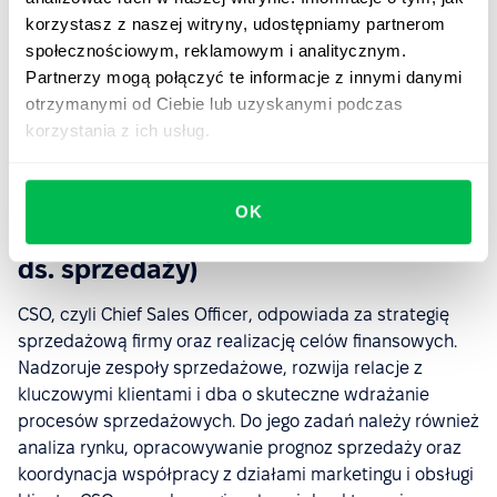
umiejętność analitycznego myślenia;
korzystasz z naszej witryny, udostępniamy partnerom
społecznościowym, reklamowym i analitycznym.
wiedza z zakresu prawa, finansów i zarządzania
Partnerzy mogą połączyć te informacje z innymi danymi
kryzysowego;
otrzymanymi od Ciebie lub uzyskanymi podczas
doświadczenie w obszarze audytu, ubezpieczeń lub
korzystania z ich usług.
compliance.
OK
Chief Sales Officer (CSO, dyrektor
ds. sprzedaży)
CSO, czyli Chief Sales Officer, odpowiada za strategię
sprzedażową firmy oraz realizację celów finansowych.
Nadzoruje zespoły sprzedażowe, rozwija relacje z
kluczowymi klientami i dba o skuteczne wdrażanie
procesów sprzedażowych. Do jego zadań należy również
analiza rynku, opracowywanie prognoz sprzedaży oraz
koordynacja współpracy z działami marketingu i obsługi