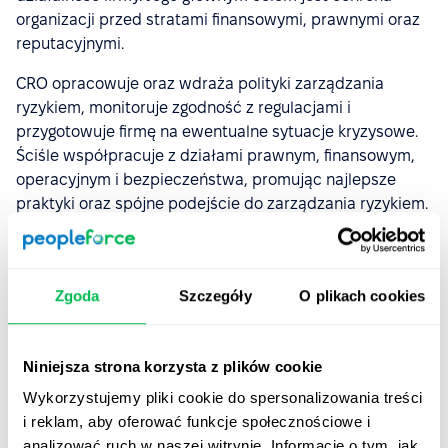
organizacji przed stratami finansowymi, prawnymi oraz
reputacyjnymi.
CRO opracowuje oraz wdraża polityki zarządzania
ryzykiem, monitoruje zgodność z regulacjami i
przygotowuje firmę na ewentualne sytuacje kryzysowe.
Ściśle współpracuje z działami prawnym, finansowym,
operacyjnym i bezpieczeństwa, promując najlepsze
praktyki oraz spójne podejście do zarządzania ryzykiem.
Jakie kompetencje i doświadczenie są niezbędne do
skutecznego pełnienia roli CRO?
Zgoda
Szczegóły
O plikach cookies
umiejętność identyfikacji i oceny ryzyk;
doświadczenie w tworzeniu i wdrażaniu polityk
Niniejsza strona korzysta z plików cookie
zarządzania ryzykiem;
Wykorzystujemy pliki cookie do spersonalizowania treści
zdolność do szybkiego podejmowania decyzji pod
i reklam, aby oferować funkcje społecznościowe i
presją;
analizować ruch w naszej witrynie. Informacje o tym, jak