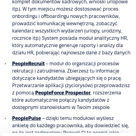
komplet dokumentów kadrowych, wnioski urlopowe
itp.). W tym miejscu możesz dostosować proces
onbordingu i offboardingu nowych pracowników,
prowadzić komunikację wewnętrzną, zobaczyć
kalendarz wszystkich wydarzeń (urlopy, urodziny,
rocznice itp.) System posiada moduł analityczny HR,
który automatycznie generuje raporty i analizy dla
działu HR, pobierając najnowsze dane z bazy danych.
PeopleRecruit
– moduł do organizacji procesów
rekrutacji i zatrudnienia. Zbierzesz tu informacje
dotyczące kandydatów ubiegających się o pracę.
Przetwarzanie aplikacji (życiorysów) przeprowadzisz
z pomocą
PeopleForce Prospector
, rozszerzenia
które automatycznie połączy kandydatów z
dostępnymi stanowiskami w Twoim zespole.
PeoplePulse
– dzięki temu modułowi wyślesz
ankietę do każdego pracownika, aby dowiedzieć się,
na ile jest zadowolony. Pozwoli Ci to ocenić jakie