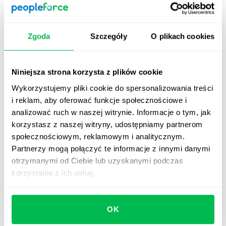
nastroje panują wśród zespołu. Możesz skorzystać z
gotowych szablonów z systemu lub wprowadzić do
nich własne zmiany.
Zgoda
Szczegóły
O plikach cookies
PeoplePerform
– ten moduł pomaga w ocenie
wydajności firmy za pomocą OKR, monitorowania
Niniejsza strona korzysta z plików cookie
KPI, spotkań 1:1, informacji zwrotnej 360°. Łatwo
przeprowadzisz w nim oceny wydajności,
Wykorzystujemy pliki cookie do spersonalizowania treści
wyznaczysz i ocenisz cele dla poszczególnych osób,
i reklam, aby oferować funkcje społecznościowe i
zespołu lub firmy, a także skutecznie będziesz
analizować ruch w naszej witrynie. Informacje o tym, jak
monitorować status celów i zmiany w wynikach, aby
korzystasz z naszej witryny, udostępniamy partnerom
zespół był bardziej wydajny i odnosił sukcesy.
społecznościowym, reklamowym i analitycznym.
Partnerzy mogą połączyć te informacje z innymi danymi
PeopleTime
– moduł ten pomaga śledzić zapis czasu
otrzymanymi od Ciebie lub uzyskanymi podczas
pracy wszystkich pracowników lub wybranego
korzystania z ich usług.
projektu, by kontrolować ich efektywność.
PeopleDesk
– pomoże w zarządzaniu wszystkimi
sprawami organizacyjnymi i związanymi z działu HR
OK
oraz w komunikacji pracowniczej.