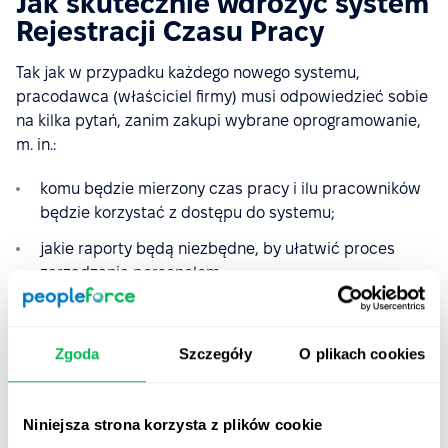
Jak skutecznie wdrożyć system
Rejestracji Czasu Pracy
Tak jak w przypadku każdego nowego systemu,
pracodawca (właściciel firmy) musi odpowiedzieć sobie
na kilka pytań, zanim zakupi wybrane oprogramowanie,
m. in.:
komu będzie mierzony czas pracy i ilu pracowników
będzie korzystać z dostępu do systemu;
jakie raporty będą niezbędne, by ułatwić proces
zarządzania personelem;
czy jest konieczność instalowania fizycznych
czytników kart, czy wszystkie zgłoszenia będą
Zgoda
Szczegóły
O plikach cookies
dokonywane tylko online, bezpośrednio w systemie;
czy konieczne będzie rozliczanie projektowe czasu,
czy wystarczy osobowe.
Niniejsza strona korzysta z plików cookie