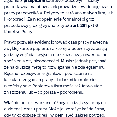
Zgodnie z
przepisami
kadrowo-płacowymi, każdy
pracodawca ma obowiązek prowadzić ewidencję czasu
pracy pracowników. Dotyczy to zarówno małych firm, jak
i korporacji. Za niedopełnienie formalności grozi
pracodawcy grozi grzywna, z tytułu
art. 281 pkt 6
Kodeksu Pracy.
Prawo pozwala ewidencjonować czas pracy nawet na
zwykłej kartce papieru, na której pracownicy zapisują
godziny wejścia i wyjścia oraz zaznaczają ewentualne
spóźnienia czy nieobecności. Musisz jednak przyznać,
że na dłuższą metę to rozwiązanie nie zda egzaminu.
Ręczne rozpisywanie grafików i podliczanie na
kalkulatorze godzin pracy – to brzmi kompletnie
nieefektywnie. Papierowa lista może też łatwo ulec
zniszczeniu lub – co gorsza – podrobieniu.
Właśnie po to stworzono różnego rodzaju systemy do
ewidencji czasu pracy. Może je wdrożyć każda firma,
gdy tylko dobrze określi w pełni swój zakres potrzeb,