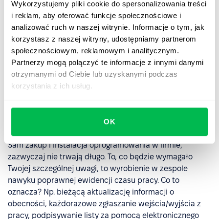
Wykorzystujemy pliki cookie do spersonalizowania treści
Znając zakres potrzeb, warto przewertować opinie
i reklam, aby oferować funkcje społecznościowe i
klientów na temat oprogramowania poszczególnych
analizować ruch w naszej witrynie. Informacje o tym, jak
dostawców. Po wytypowaniu 2-3 opcji, wyślesz
korzystasz z naszej witryny, udostępniamy partnerom
zapytanie ofertowe i porównasz otrzymane odpowiedzi.
społecznościowym, reklamowym i analitycznym.
Partnerzy mogą połączyć te informacje z innymi danymi
Zanim zakupisz konkretne oprogramowanie upewnij się,
otrzymanymi od Ciebie lub uzyskanymi podczas
że oferuje ono bezpieczeństwo danych na najwyższym
korzystania z ich usług.
poziomie. Sprawdź, czy program będzie blokował
możliwości modyfikacji informacji przez osoby
nieuprawnione oraz czy oferuje uwierzytelnianie
OK
użytkowników.
Sam zakup i instalacja oprogramowania w firmie,
zazwyczaj nie trwają długo. To, co będzie wymagało
Twojej szczególnej uwagi, to wyrobienie w zespole
nawyku poprawnej ewidencji czasu pracy. Co to
oznacza? Np. bieżącą aktualizację informacji o
obecności, każdorazowe zgłaszanie wejścia/wyjścia z
pracy, podpisywanie listy za pomocą elektronicznego