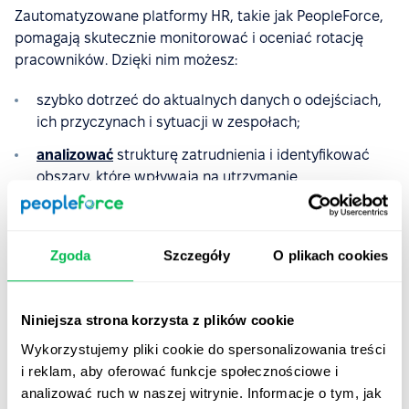
Zautomatyzowane platformy HR, takie jak PeopleForce,
pomagają skutecznie monitorować i oceniać rotację
pracowników. Dzięki nim możesz:
szybko dotrzeć do aktualnych danych o odejściach,
ich przyczynach i sytuacji w zespołach;
analizować
strukturę zatrudnienia i identyfikować
obszary, które wpływają na utrzymanie
pracowników;
zautomatyzować ankiety wyjściowe (
exit interviews
),
aby zdobywać rzetelne informacje i podejmować
Zgoda
Szczegóły
O plikach cookies
trafne decyzje;
zoptymalizować onboarding i planowanie ścieżek
Niniejsza strona korzysta z plików cookie
kariery, co może ograniczyć liczbę odejść.
Wykorzystujemy pliki cookie do spersonalizowania treści
i reklam, aby oferować funkcje społecznościowe i
Wdrożenie systemu HRM to nie tylko sposób na bieżące
analizować ruch w naszej witrynie. Informacje o tym, jak
śledzenie rotacji – to również narzędzie, które wspiera