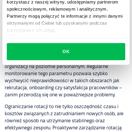
korzystasz z naszej witryny, udostępniamy partnerom
budowanie lepszych doświadczeń pracowników i
społecznościowym, reklamowym i analitycznym.
sprawniejsze zarządzanie zespołem
.
Partnerzy mogą połączyć te informacje z innymi danymi
otrzymanymi od Ciebie lub uzyskanymi podczas
Wskaźnik rotacji pracowników
korzystania z ich usług.
– podsumowanie
OK
Wskaźnik rotacji pracowników to jedno z ważniejszych
narzędzi pomagających zrozumieć, co dzieje się w
organizacji na poziomie personalnym. Regularne
monitorowanie tego parametru pozwala szybko
wychwycić nieprawidłowości w takich obszarach jak
rekrutacja, onboarding czy satysfakcja pracowników –
zanim przerodzą się one w poważniejsze problemy.
Ograniczanie rotacji to nie tylko oszczędność czasu i
kosztów związanych z zatrudnianiem nowych osób, ale
również sposób na utrzymanie stabilnego oraz
efektywnego zespołu. Proaktywne zarządzanie rotacją