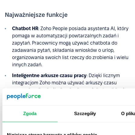
Najważniejsze funkcje
Chatbot HR
: Zoho People posiada asystenta AI, który
pomaga w automatyzacji powtarzalnych zadań i
zapytań. Pracownicy mogą używać chatbota do
zadawania pytań, składania wniosków o urlop,
organizowania swoich list rzeczy do zrobienia i wielu
innych zadań.
Inteligentne arkusze czasu pracy
:
Dzięki licznym
integracjom Zoho można używać arkuszy czasu
pracy nie tylko do śledzenia obecności, ale także do
uzyskiwania wglądu w to, jak pracownicy spędzają
dzień pracy. Dzięki temu monitorowanie postępów w
różnych projektach i zadaniach staje się łatwiejsze.
Zgoda
Szczegóły
O plik
Program pozwala generować raporty w celu
porównania zaplanowanych i zarejestrowanych
godzin, co pomaga w bardziej precyzyjnym
Niniejsza strona korzysta z plików cookie