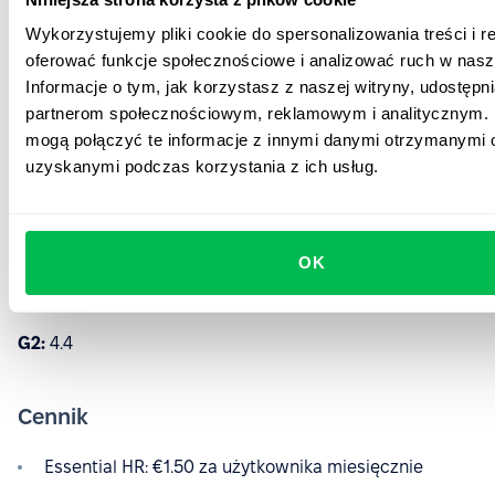
planowaniu.
Wykorzystujemy pliki cookie do spersonalizowania treści i r
oferować funkcje społecznościowe i analizować ruch w nasze
Integracje
: Zoho People integruje się z różnymi
Informacje o tym, jak korzystasz z naszej witryny, udostęp
aplikacjami Zoho i innych firm, takimi jak Zoho
partnerom społecznościowym, reklamowym i analitycznym. 
Projects, Zoho CRM i Microsoft Teams oraz
mogą połączyć te informacje z innymi danymi otrzymanymi o
oprogramowaniem rekrutacyjnym i analitycznym,
uzyskanymi podczas korzystania z ich usług.
takim jak Zoho Analytics i Zoho Recruit.
Oceny użytkowników
OK
Capterra:
4.4
G2:
4.4
Cennik
Essential HR: €1.50 za użytkownika miesięcznie