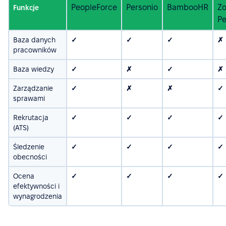
PeopleForce
Personio
BambooHR
Z
Funkcje
Pe
Baza danych
✓
✓
✓
✗
pracowników
Baza wiedzy
✓
✗
✓
✗
Zarządzanie
✓
✗
✗
✓
sprawami
Rekrutacja
✓
✓
✓
✓
(ATS)
Śledzenie
✓
✓
✓
✓
obecności
Ocena
✓
✓
✓
✓
efektywności i
wynagrodzenia