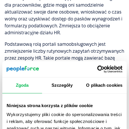
dla pracowników, gdzie mogą oni samodzielnie
aktualizować swoje dane osobowe, wnioskować o czas
wolny oraz uzyskiwać dostęp do pasków wynagrodzeń i
formularzy podatkowych. Zmniejsza to obciążenie
administracyjne działu HR.
Podstawową rolą portali samoobsługowych jest
zmniejszenie liczby rutynowych zapytań otrzymywanych
przez zespoły HR. Takie portale mogą zawierać bazę
wiedzy lub sekcję z odpowiedziami na najczęściej
zadawane przez pracowników pytania. Każdy członek
zespołu może uzyskać dostęp do swoich danych
Zgoda
Szczegóły
O plikach cookies
osobowych, rozliczeń płacowych, sald urlopów i
informacji o świadczeniach w dowolnym momencie, bez
konieczności kontaktowania się z działem HR.
Niniejsza strona korzysta z plików cookie
Dzięki PeopleForce zapewnisz pracownikom niezależny
Wykorzystujemy pliki cookie do spersonalizowania treści
dostęp do potrzebnych im informacji, np. dokumentacji,
i reklam, aby oferować funkcje społecznościowe i
materiałów edukacyjnych, oświadczeń, umów itp. Nikt
analizować ruch w naszej witrynie. Informacje o tym, jak