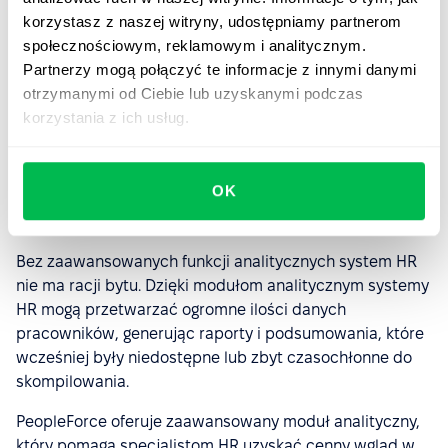
nie będzie już tracić czasu na zbędne poszukiwania lub
korzystasz z naszej witryny, udostępniamy partnerom
oczekiwanie na pomoc innych osób, dzięki czemu
społecznościowym, reklamowym i analitycznym.
wzrośnie efektywność całego zespołu. Każdy pracownik
Partnerzy mogą połączyć te informacje z innymi danymi
otrzyma również wgląd w katalog pracowników,
otrzymanymi od Ciebie lub uzyskanymi podczas
kalendarz z nadchodzącymi wydarzeniami, OKR, cele, a
korzystania z ich usług.
o zwolnienie chorobowe lub urlop poprosi jednym
kliknięciem.
OK
Analityka
Bez zaawansowanych funkcji analitycznych system HR
nie ma racji bytu. Dzięki modułom analitycznym systemy
HR mogą przetwarzać ogromne ilości danych
pracowników, generując raporty i podsumowania, które
wcześniej były niedostępne lub zbyt czasochłonne do
skompilowania.
PeopleForce oferuje zaawansowany moduł analityczny,
który pomaga specjalistom HR uzyskać cenny wgląd w