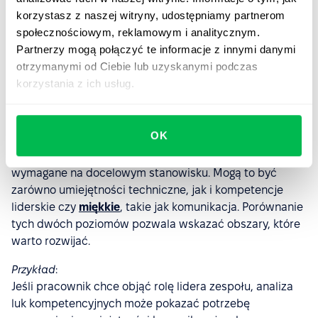
kompetencyjnych
korzystasz z naszej witryny, udostępniamy partnerom
społecznościowym, reklamowym i analitycznym.
Na tym etapie celem jest określenie różnicy między
Partnerzy mogą połączyć te informacje z innymi danymi
aktualnymi kompetencjami pracownika a tymi, które
otrzymanymi od Ciebie lub uzyskanymi podczas
będą niezbędne w przyszłej roli.
korzystania z ich usług.
Warto zacząć od oceny obecnych umiejętności – można
to zrobić na podstawie wyników okresowych ocen,
OK
rozmów rozwojowych lub obserwacji codziennej pracy.
Następnie należy określić, jakie kompetencje są
wymagane na docelowym stanowisku. Mogą to być
zarówno umiejętności techniczne, jak i kompetencje
liderskie czy
miękkie
, takie jak komunikacja. Porównanie
tych dwóch poziomów pozwala wskazać obszary, które
warto rozwijać.
Przykład
:
Jeśli pracownik chce objąć rolę lidera zespołu, analiza
luk kompetencyjnych może pokazać potrzebę