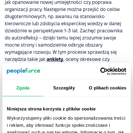
jak opanowanie nowej umiejętności czy poprawa
organizacji pracy. Następnie można przejść do celów
długoterminowych, np. awansu na stanowisko
kierownicze lub zdobycia eksperckiej wiedzy w danej
dziedzinie w perspektywie 1-3 lat. Zachęć pracownika
do autorefleksji – dzięki temu lepiej zrozumie swoje
mocne strony i samodzielnie odkryje obszary
wymagające rozwoju. W tym procesie sprawdzą się
narzędzia takie jak
ankiety
, oceny okresowe czy
feedback
360°.
Przykład
:
Zgoda
Szczegóły
O plikach cookies
Pracownik, który planuje awans na wyższe stanowisko,
może jako cel krótkoterminowy określić rozwój
umiejętności zarządzania projektami, a jako
Niniejsza strona korzysta z plików cookie
długoterminowy – objęcie roli kierownika działu.
Wykorzystujemy pliki cookie do spersonalizowania treści
i reklam, aby oferować funkcje społecznościowe i
Krok 2. Analiza luk
analizować ruch w naszej witrynie. Informacje o tym, jak